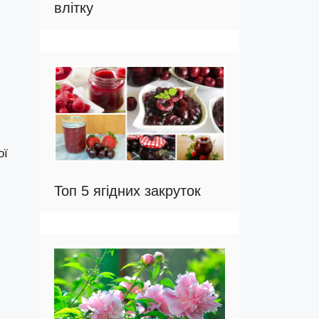
влітку
ої
Топ 5 ягідних закруток