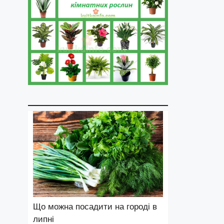
Що можна посадити на городі в
липні