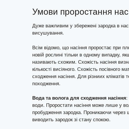
Умови проростання нас
Дуже важливим у збережені зародка в насі
висушування.
Всім відомо, що насіння проростає при п
новій рослині тільки в одному випадку, як
називають схожим. Схожість насіння визна
кількості висіяного. Схожість посівного 
сходження насіння. Для різниих кліматів т
походження.
Вода та волога для сходження насіння
:
води. Проростати насіння може лише у во
пробудження зародка. Проникаючи через шк
виводить зародок зі стану спокою.