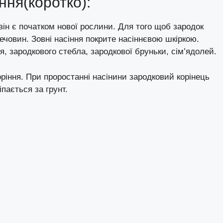
ння(коротко):
 він є початком нової рослини. Для того щоб зародок
ечовин. Зовні насіння покрите насіннєвою шкіркою.
я, зародкового стебла, зародкової бруньки, сім’ядолей.
коріння. При проростанні насінини зародковий корінець
пається за грунт.