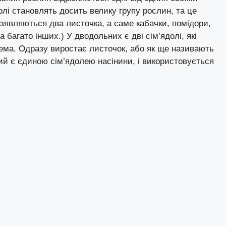
лі становлять досить велику групу рослин, та це
х зявляються два листочка, а саме кабачки, помідори,
а багато інших.) У дводольних є дві сім’ядолі, які
нема. Одразу виростає листочок, або як ще називають
ий є єдиною сім’ядолею насінини, і використовується