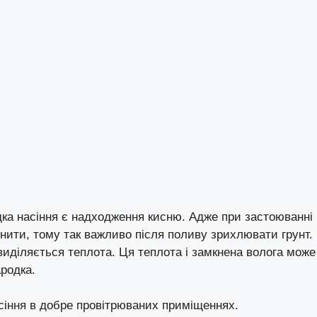
а насіння є надходження кисню. Адже при застоюванні
гнити, тому так важливо після поливу зрихлювати грунт.
виділяється теплота. Ця теплота і замкнена волога може
ародка.
асіння в добре провітрюваних приміщеннях.