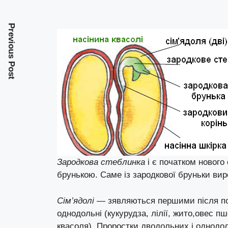
Previous Post
Зародкова стеблинка
і є початком нового
брунькою. Саме із зародкової бруньки виро
Сім’ядолі
— зявляються першими після пос
однодольні (кукурудза, лілії, жито,овес 
квасоля). Проростки дводольних і однодол