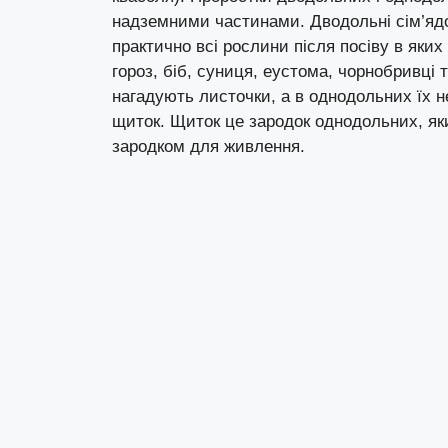
надземними частинами. Дводольні сім’ядо
практично всі рослини після посіву в яки
гороз, біб, суниця, еустома, чорнобривці т
нагадують листочки, а в однодольних їх 
щиток. Щиток це зародок однодольних, як
зародком для живлення.