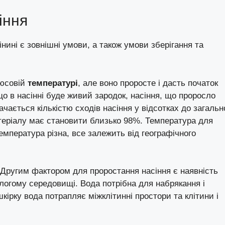
іння
нині є зовнішні умови, а також умови зберігання та
люсовій
температурі
, але воно проросте і дасть початок
що в насінні буде живий зародок, насіння, що проросло
чається кількістю сходів насіння у відсотках до загальн
матеріалу має становити близько 98%. Температура для
емпература різна, все залежить від географічного
 Другим фактором для проростання насіння є наявність
логому середовищі. Вода потрібна для набрякання і
ірку вода потрапляє міжклітинні простори та клітини і