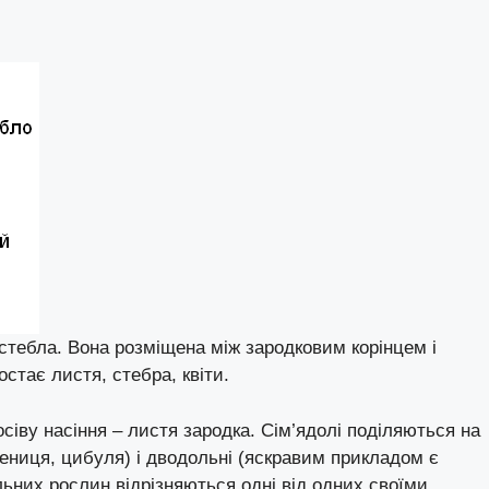
 стебла. Вона розміщена між зародковим корінцем і
стає листя, стебра, квіти.
іву насіння – листя зародка. Сім’ядолі поділяються на
пшениця, цибуля) і дводольні (яскравим прикладом є
ьних рослин відрізняються одні від одних своїми