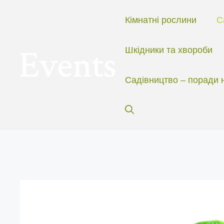
Перейти
до
Кімнатні рослини
С
вмісту
Шкідники та хвороби
Садівництво – поради 