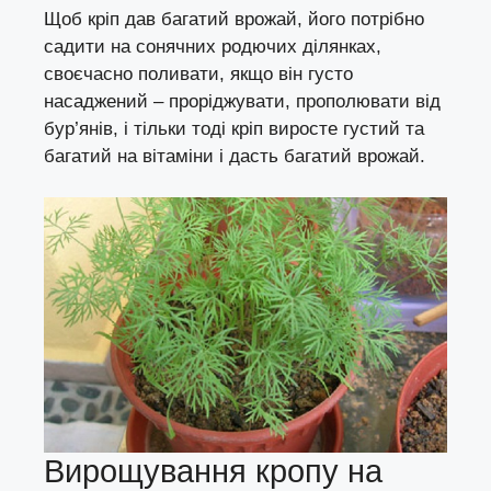
Щоб кріп дав багатий врожай, його потрібно
садити на сонячних родючих ділянках,
своєчасно поливати, якщо він густо
насаджений – проріджувати, прополювати від
бур’янів, і тільки тоді кріп виросте густий та
багатий на вітаміни і дасть багатий врожай.
Вирощування кропу на