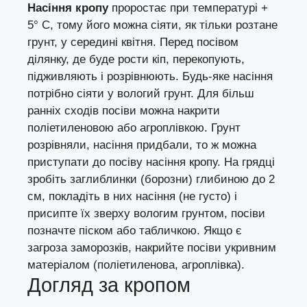
Насіння кропу
проростає при температурі +
5° С, тому його можна сіяти, як тільки розтане
грунт, у середині квітня. Перед посівом
ділянку, де буде рости кіп, перекопують,
підживляють і розрівнюють. Будь-яке насіння
потрібно сіяти у вологий грунт. Для більш
ранніх сходів посіви можна накрити
поліетиленовою або агроплівкою. Грунт
розрівняли, насіння придбали, то ж можна
приступати до посіву насіння кропу. На грядці
зробіть заглиблинки (борозни) глибиною до 2
см, покладіть в них насіння (не густо) і
присипте їх зверху вологим грунтом, посіви
позначте піском або табличкою. Якщо є
загроза заморозків, накрийте посіви укривним
матеріалом (поліетиленова, агроплівка).
Догляд за кропом