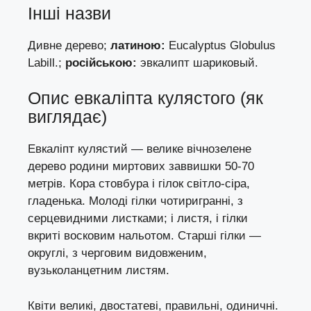
Інші назви
Дивне дерево;
латиною:
Eucalyptus Globulus
Labill.;
російською:
эвкалипт шариковый.
Опис евкаліпта кулястого (як
виглядає)
Евкаліпт кулястий — велике вічнозелене
дерево родини миртових заввишки 50-70
метрів. Кора стовбура і гілок світло-сіра,
гладенька. Молоді гілки чотиригранні, з
серцевидними листками; і листя, і гілки
вкриті восковим нальотом. Старші гілки —
округлі, з черговим видовженим,
вузьколанцетним листям.
Квіти великі, двостатеві, правильні, одиничні.