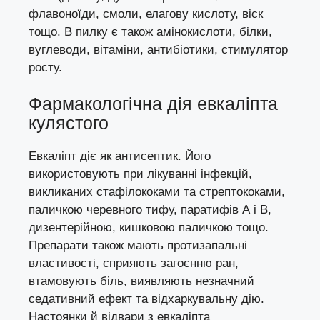
флавоноїди, смоли, елагову кислоту, віск
тощо. В пилку є також амінокислоти, білки,
вуглеводи, вітаміни, антибіотики, стимулятор
росту.
Фармакологічна дія евкаліпта
кулястого
Евкаліпт діє як антисептик. Його
використовують при лікуванні інфекцій,
викликаних стафілококами та стрептококами,
паличкою черевного тифу, паратифів А і В,
дизентерійною, кишковою паличкою тощо.
Препарати також мають протизапальні
властивості, сприяють загоєнню ран,
втамовують біль, виявляють незначний
седативний ефект та відхаркувальну дію.
Настоянки й відвари з евкаліпта