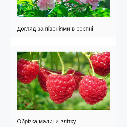
Догляд за півоніями в серпні
Обрізка малини влітку