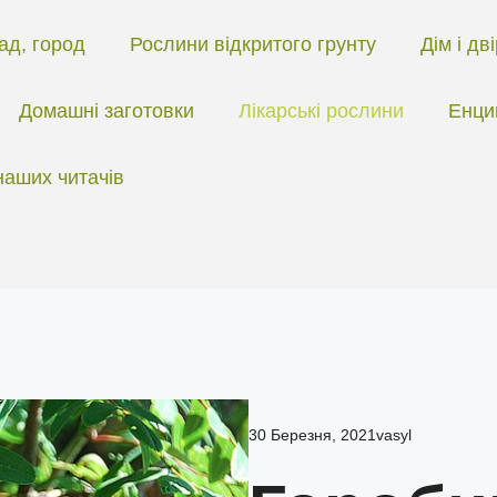
ад, город
Рослини відкритого грунту
Дім і дв
Домашні заготовки
Лікарські рослини
Енци
наших читачів
30 Березня, 2021
vasyl