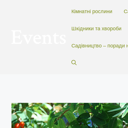
Перейти
до
Кімнатні рослини
С
вмісту
Шкідники та хвороби
Садівництво – поради 