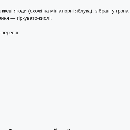
еві ягоди (схожі на мініатюрні яблука), зібрані у грона.
ання — гіркувато-кислі.
-вересні.