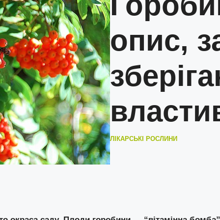
Гороби
опис, з
зберіга
власти
ЛІКАРСЬКІ РОСЛИНИ
то окраса саду. Плоди горобини — “вітамінна бомба”