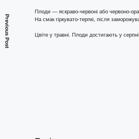
Плоди — яскраво-червоні або червоно-оранж
Previous Post
На смак гіркувато-терпкі, після заморожув
Цвіте у травні. Плоди достигають у серпні