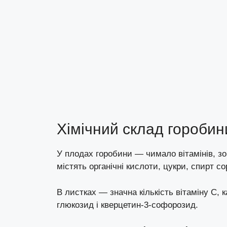
Хімічний склад горобин
У плодах горобини — чимало вітамінів, зок
містять органічні кислоти, цукри, спирт с
В листках — значна кількість вітаміну С, 
глюкозид і кверцетин-3-софорозид.