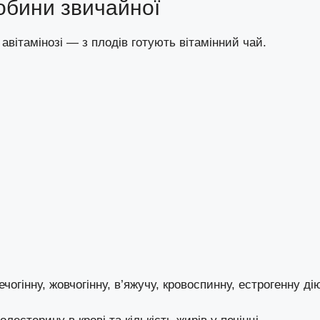
обини звичайної
вітамінозі — з плодів готують вітамінний чай.
огінну, жовчогінну, в’яжучу, кровоспинну, естрогенну ді