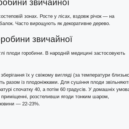
робини звичайної
состеповій зонах. Росте у лісах, вздовж річок — на
 балок. Часто вирощують як декоративне дерево.
горобини звичайної
лі плоди горобини. В народній медицині застосовують
зберігання їх у свіжому вигляді (за температури близьк
ають разом із плодоніжками. Для сушіння плоди звільняют
атурі спочатку 40, а потім 60 градусів. У домашніх умов
 приміщенні, розстеливши ягоди тонким шаром,
ировини — 22-23%.