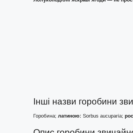
Інші назви горобини зв
Горобина;
латиною:
Sorbus aucuparia;
ро
Опис горобини звичайно