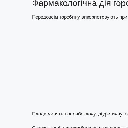
Фармакологічна дія гор
Передовсім горобину використовують при а
Плоди чинять послаблюючу, діуретичну, сеч