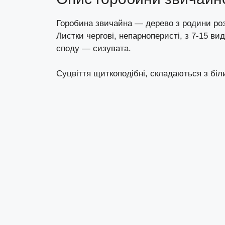
Горобина звичайна — дерево з родини розо
Листки чергові, непарноперисті, з 7-15 в
споду — сизувата.
Суцвіття щиткоподібні, складаються з біл