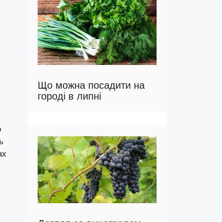
Що можна посадити на
городі в липні
о
ь
ах