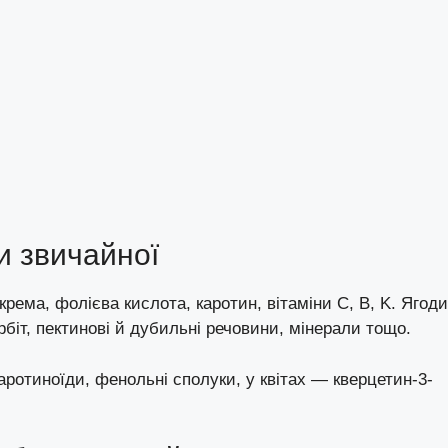
и звичайної
рема, фолієва кислота, каротин, вітаміни C, B, K. Ягоди
орбіт, пектинові й дубильні речовини, мінерали тощо.
каротиноїди, фенольні сполуки, у квітах — кверцетин-3-