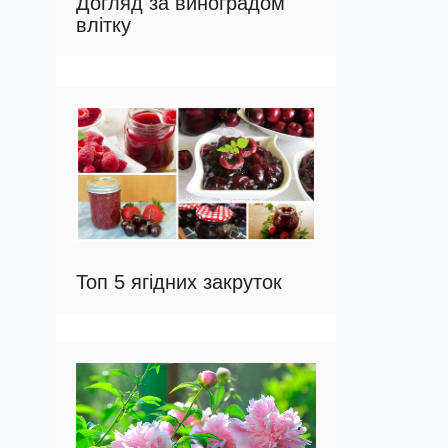
Догляд за виноградом
влітку
Топ 5 ягідних закруток