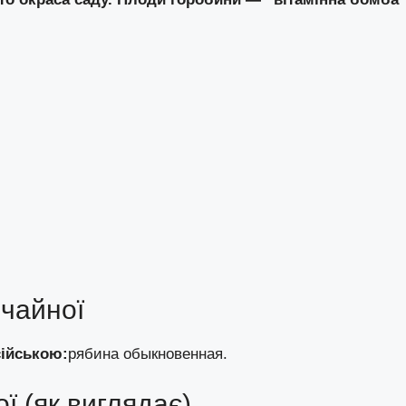
ичайної
сійською:
рябина обыкновенная.
ї (як виглядає)