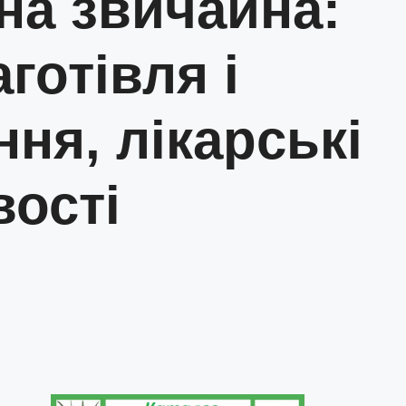
на звичайна:
аготівля і
ння, лікарські
вості
.