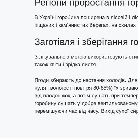
Регіони проростання го
В Україні горобина поширена в лісовій і лі
піщаних і кам’янистих берегах, на схилах
Заготівля і зберігання 
З лікувальною метою використовують стиг
також квіти і зрідка листя.
Ягоди збирають до настання холодів. Для 
нуля і вологості повітря 80-85%) їх зрив
від плодоніжок, а потім сушать при темпер
горобину сушать у добре вентильованому
перемішуючи час від часу. Вихід сухої с