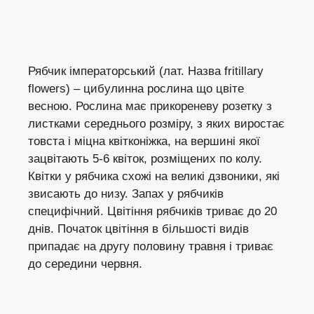
Рябчик імператорський (лат. Назва fritillary
flowers) – цибулинна рослина що цвіте
весною. Рослина має прикореневу розетку з
листками середнього розміру, з яких виростає
товста і міцна квітконіжка, на вершині якої
зацвітають 5-6 квіток, розміщених по колу.
Квітки у рябчика схожі на великі дзвоники, які
звисають до низу. Запах у рябчиків
специфічний. Цвітіння рябчиків триває до 20
днів. Початок цвітіння в більшості видів
припадає на другу половину травня і триває
до середини червня.