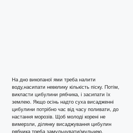
На дно викопаної ями треба налити
воду,насипати невелику кількість піску. Потім,
викласти цибулини рябчика, і засипати їх
землею. Якщо осінь надто суха висадженні
цибулини потрібно час від часу поливати, до
настання морозів. Щоб молоді корені не
вимерзли, ділянку висаджування цибулин
рябчика треба замульчувати(мульчею,