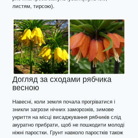
листям, тирсою).
Догляд за сходами рябчика
весною
Навесні, коли земля почала прогріватися і
зникли загрози нічних заморозків, зимове
укриття на місці висаджування рябчиків слід
акуратно прибрати, щоб не пошкодити молоді
ніжні паростки. Грунт навколо паростків також