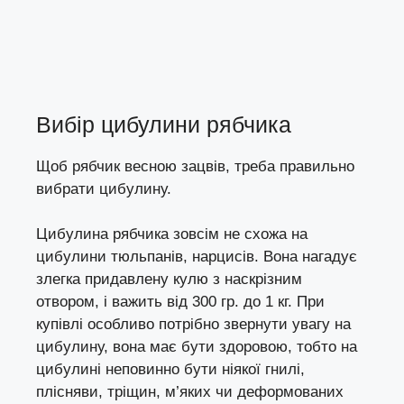
Вибір цибулини рябчика
Щоб рябчик весною зацвів, треба правильно
вибрати цибулину.
Цибулина рябчика зовсім не схожа на
цибулини тюльпанів, нарцисів. Вона нагадує
злегка придавлену кулю з наскрізним
отвором, і важить від 300 гр. до 1 кг. При
купівлі особливо потрібно звернути увагу на
цибулину, вона має бути здоровою, тобто на
цибулині неповинно бути ніякої гнилі,
плісняви, тріщин, м’яких чи деформованих