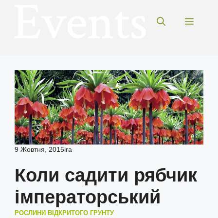
Перейти
до
Меню
вмісту
9 Жовтня, 2015
ira
Коли садити рябчик
імператорський
РОСЛИНИ ВІДКРИТОГО ГРУНТУ