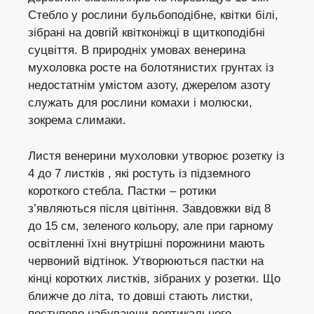
Стебло у рослини бульбоподібне, квітки білі,
зібрані на довгій квітконіжці в щиткоподібні
суцвіття. В природніх умовах венерина
мухоловка росте на болотянистих грунтах із
недостатнім умістом азоту, джерелом азоту
служать для рослини комахи і молюски,
зокрема слимаки.
Листя венерини мухоловки утворює розетку із
4 до 7 листків , які ростуть із підземного
короткого стебла. Пастки – ротики
з’являються після цвітіння. Завдовжки від 8
до 15 см, зеленого кольору, але при гарному
освітленні їхні внутрішні порожнини мають
червоний відтінок. Утворюються пастки на
кінці коротких листків, зібраних у розетки. Що
ближче до літа, то довші стають листки,
поступово набуваючи вертикального