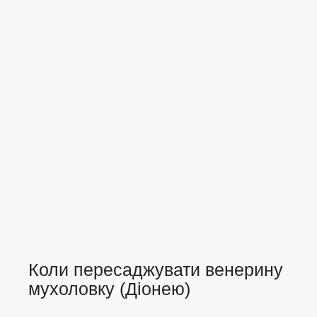
Коли пересаджувати венерину
мухоловку (Діонею)