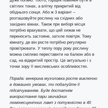
дуже погано. Тобто, горщик повинен бути в
світлих тонах, а влітку прикритий від
обіднього сонця. Або ж 3 варіант –
розташовуйте рослину на східних або
західних вікнах. Також при виборі місця
потрібно врахувати, що цей хижак не
переносить застояне, затхле повітря. Тому
кімнату, де він росте потрібно регулярно
провітрювати. У теплу пору року рослину
можна сміливо переставити на балкон або в
сад, на відкритий простір. Це актуально і з
точки зору її мисливських особливостях.
Порада: венерина мухоловка росте виключно
в домашніх умовах, то побалуйте її
підсвічуванням. Буде достатнім
використання пари звичайних
люмінесцентних ламп з потужністю в 40