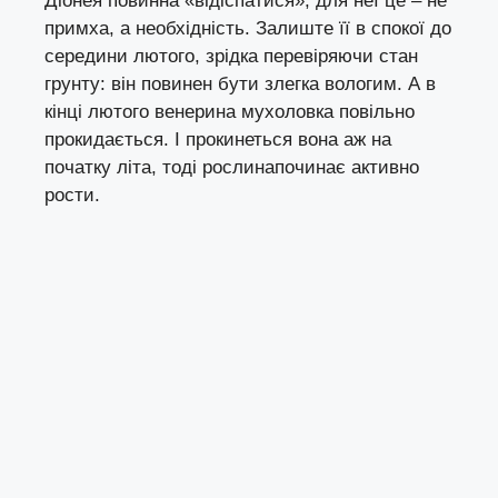
Діонея повинна «відіспатися», для неї це – не
примха, а необхідність. Залиште її в спокої до
середини лютого, зрідка перевіряючи стан
грунту: він повинен бути злегка вологим. А в
кінці лютого венерина мухоловка повільно
прокидається. І прокинеться вона аж на
початку літа, тоді рослинапочинає активно
рости.