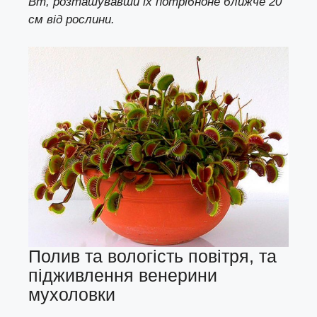
Вт, розташувавши їх потрібноне ближче 20
см від рослини.
Полив та вологість повітря, та
підживлення венерини
мухоловки