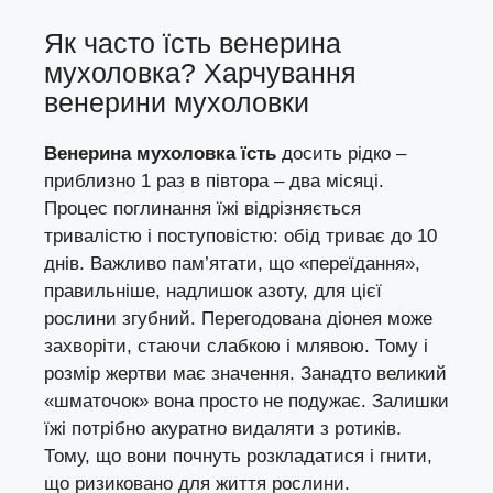
Як часто їсть венерина
мухоловка? Харчування
венерини мухоловки
Венерина мухоловка їсть
досить рідко –
приблизно 1 раз в півтора – два місяці.
Процес поглинання їжі відрізняється
тривалістю і поступовістю: обід триває до 10
днів. Важливо пам’ятати, що «переїдання»,
правильніше, надлишок азоту, для цієї
рослини згубний. Перегодована діонея може
захворіти, стаючи слабкою і млявою. Тому і
розмір жертви має значення. Занадто великий
«шматочок» вона просто не подужає. Залишки
їжі потрібно акуратно видаляти з ротиків.
Тому, що вони почнуть розкладатися і гнити,
що ризиковано для життя рослини.