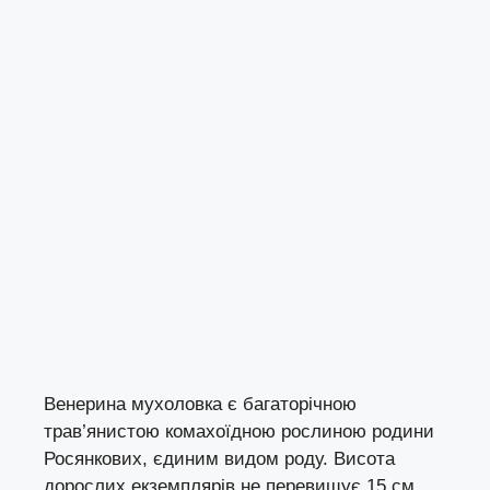
Венерина мухоловка є багаторічною
трав’янистою комахоїдною рослиною родини
Росянкових, єдиним видом роду. Висота
дорослих екземплярів не перевищує 15 см.