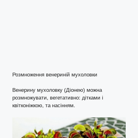
Розмноження венериній мухоловки
Венерину мухоловку (Діонею) можна
розмножувати, вегетативно: дітками і
квітконіжкою, та насінням.