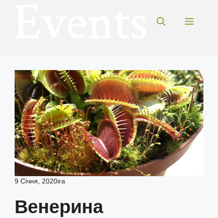
Перейти
до
Меню
вмісту
9 Січня, 2020
ira
Венерина