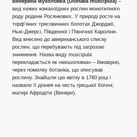
Венерина мухоловка (Dionaea muscipula)
–
вид хижих комахоїдних рослин монотипного
роду родини Росянкових. У природі росте на
торф’яних трясовинних болотах Джорджії,
Нью-Джерсі, Південної і Північної Кароліни.
Вид внесено до американського списку
рослин, що перебувають під загрозою
зникнення. Назва виду muscipula
перекладається як «мишоловка» – ймовірно,
через помилку ботаніка, що описував
рослину. Знайшли цю квітку в 1760 році і
назвали її діонея на честь грецької богині,
матері Афродіти (Венери).