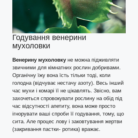
Годування венерини
мухоловки
Венерину мухоловку
не можна підживляти
звичними для кімнатних рослин добривами.
Органічну їжу вона їсть тільки тоді, коли
голодна (відчуває нестачу азоту). Весь інший
час мухи і комарі її не цікавлять. Звісно, вам
захочеться спровокувати рослину на обід під
час відсутності апетиту, вона може просто
ігнорувати ваші спроби її годування, тому, що
сита. Але процес лову і заковтування жертви
(закривання пастки- ротика) вражає.