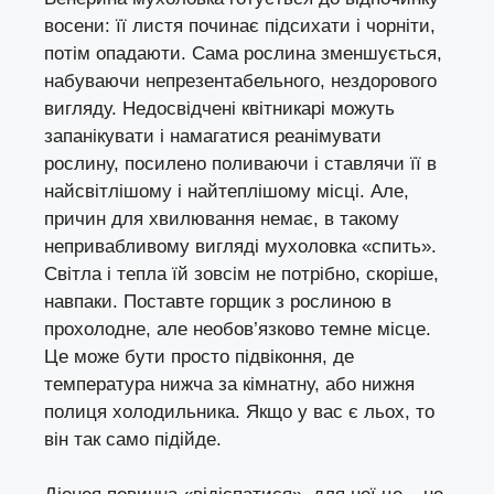
восени: її листя починає підсихати і чорніти,
потім опадаюти. Сама рослина зменшується,
набуваючи непрезентабельного, нездорового
вигляду. Недосвідчені квітникарі можуть
запанікувати і намагатися реанімувати
рослину, посилено поливаючи і ставлячи її в
найсвітлішому і найтеплішому місці. Але,
причин для хвилювання немає, в такому
непривабливому вигляді мухоловка «спить».
Світла і тепла їй зовсім не потрібно, скоріше,
навпаки. Поставте горщик з рослиною в
прохолодне, але необов’язково темне місце.
Це може бути просто підвіконня, де
температура нижча за кімнатну, або нижня
полиця холодильника. Якщо у вас є льох, то
він так само підійде.