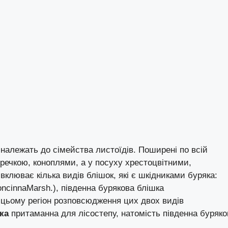
належать до сімейства листоїдів. Поширені по всій
гречкою, коноплями, а у посуху хрестоцвітними,
вклюває кілька видів блішок, які є шкідниками буряка:
ncinnaMarsh.), південна бурякова блішка
и цьому регіон розповсюдження цих двох видів
ка
притаманна для лісостепу, натомість південна буряко