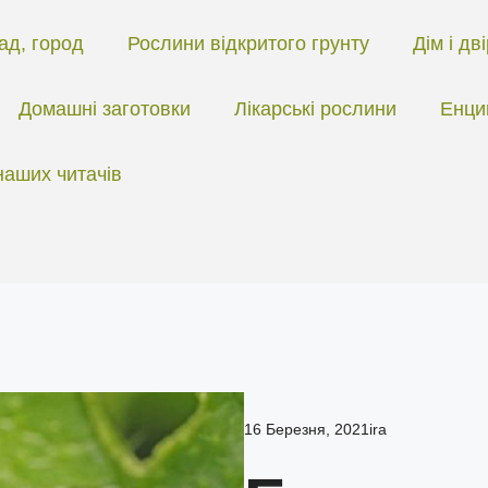
ад, город
Рослини відкритого грунту
Дім і дв
Домашні заготовки
Лікарські рослини
Енци
наших читачів
16 Березня, 2021
ira