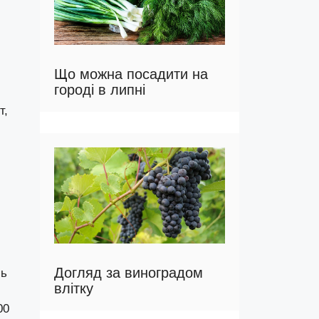
Що можна посадити на
городі в липні
и
т,
Догляд за виноградом
сь
влітку
00