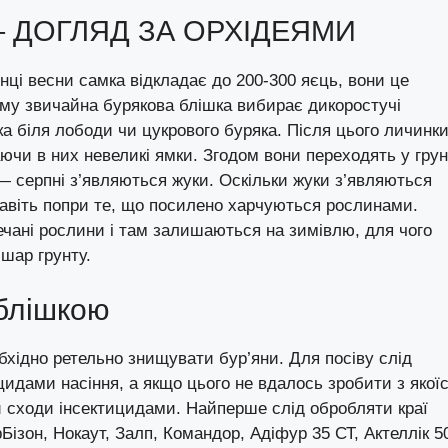
 – ДОГЛЯД ЗА ОРХІДЕЯМИ
ці весни самка відкладає до 200-300 яєць, вони це
ому звичайна бурякова блішка вибирає дикоростучі
ка біля лободи чи цукрового буряка. Після цього личинк
чи в них невеликі ямки. Згодом вони переходять у грун
— серпні з’являються жуки. Оскільки жуки з’являються
навіть попри те, що посилено харчуються рослинами.
ечані рослини і там залишаються на зимівлю, для чого
 шар грунту.
 блішкою
хідно ретельно знищувати бур’яни. Для посіву слід
идами насіння, а якщо цього не вдалось зробити з якої
и сходи інсектицидами. Найперше слід обробляти краї
зон, Нокаут, Залп, Командор, Адіфур 35 СТ, Актеллік 5