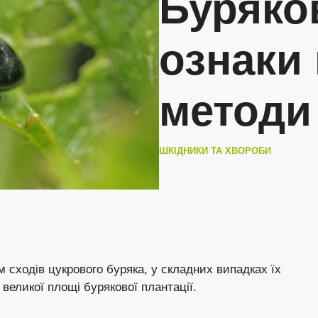
Буряков
ознаки
методи
ШКІДНИКИ ТА ХВОРОБИ
 сходів цукрового буряка, у складних випадках їх
еликої площі бурякової плантації.