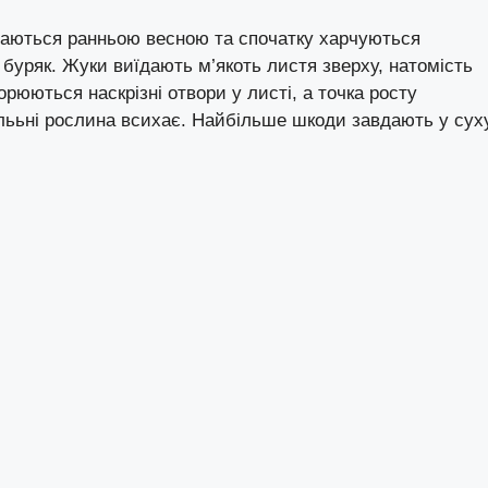
даються ранньою весною та спочатку харчуються
буряк. Жуки виїдають м’якоть листя зверху, натомість
рюються наскрізні отвори у листі, а точка росту
ььні рослина всихає. Найбільше шкоди завдають у сух