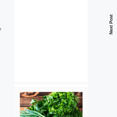
Next Post
у