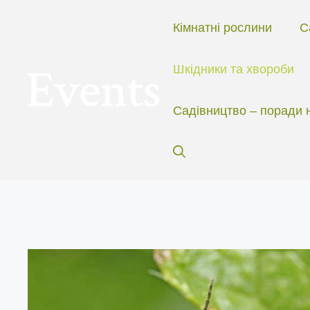
Перейти
до
Кімнатні рослини
С
вмісту
Шкідники та хвороби
Садівництво – поради 