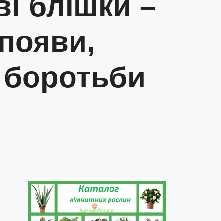
і блішки –
 появи,
 боротьби