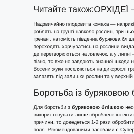
Читайте також:
ОРХІДЕЇ
Надзвичайно плодовита комаха — наприкін
роблять на грунті навколо рослин, при ць
гречані, натомість південна бурякова бліш
переходять харчуватись на рослини виїдаю
де перетворюються на лялечок, а у липні 
пізно, то вже не завдають значної шкоди 
Восени жуки поселяються на дикорослі гр
залазять під залишки рослин та у верхній
Боротьба із буряковою
Для боротьби з
буряковою блішкою
необ
використовувати лише оброблене інсектиц
причини, то доведеться 1-2 рази обробит
поля. Рекомендованими засобами є СуперБі