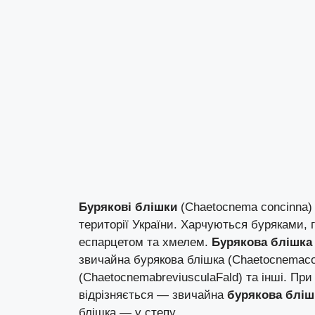
Бурякові блішки
(Chaetocnema concinna) 
території України. Харчуються буряками, 
еспарцетом та хмелем.
Бурякова блішка
звичайна бурякова блішка (Chaetocnemaco
(ChaetocnemabreviusculaFald) та інші. Пр
відрізняється — звичайна
бурякова бліш
блішка — у степу.