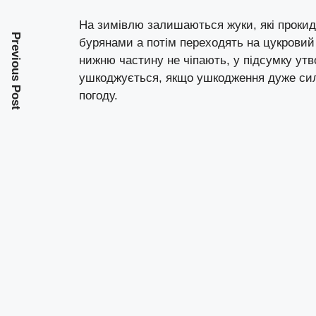
На зимівлю залишаються жуки, які проки
Previous Post
бурянами а потім переходять на цукровий 
нижню частину не чіпають, у підсумку утво
ушкоджується, якщо ушкодження дуже сил
погоду.