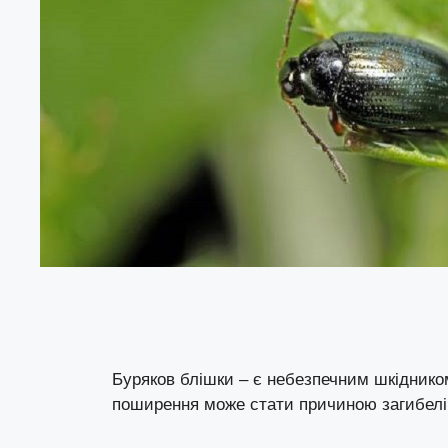
Буряков блішки – є небезпечним шкідником
поширення може стати причиною загибелі в