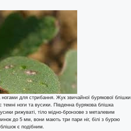
а ногами для стрибання. Жук звичайної бурякової блішки
є темні ноги та вусики. Південна бурякова блішка
усики рижуваті, тіло мідно-бронзове з металевим
нок до 5 мм, вони мають три пари ніг, білі з бурою
 блішок є подібним.