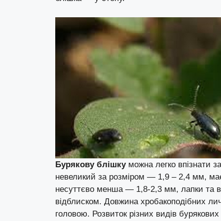
Бурякову блішку
можна легко впізнати з
невеликий за розміром — 1,9 – 2,4 мм, ма
несуттєво менша — 1,8-2,3 мм, лапки та в
відблиском. Довжина хробакоподібних личи
головою. Розвиток різних видів бурякових