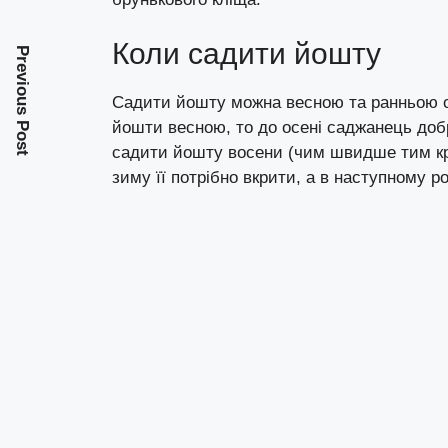
Коли садити йошту
Previous Post
Садити йошту можна весною та ранньою о
йошти весною, то до осені саджанець добр
садити йошту восени (чим швидше тим кра
зиму її потрібно вкрити, а в наступному р