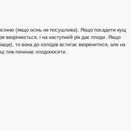
сінню (якщо осінь не посушлива). Якщо посадити кущ
е вкорінюється, і на наступний рік дає плоди. Якщо
ще), то вона до холодів встигає вкоренитися, але на
оці теж починає плодоносити.