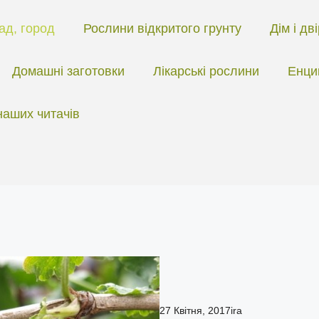
ад, город
Рослини відкритого грунту
Дім і дв
Домашні заготовки
Лікарські рослини
Енци
наших читачів
27 Квітня, 2017
ira