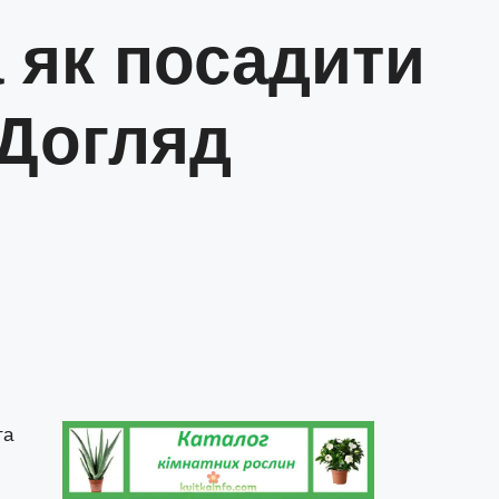
 як посадити
 Догляд
та