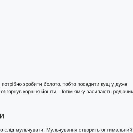
потрібно зробити болото, тобто посадити кущ у дуже
о обгорнув коріння йошти. Потім ямку засипають родючи
и
ово слід мульчувати. Мульчування створить оптимальний