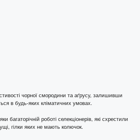
стивості чорної смородини та
аґрусу
, залишивши
ться в будь-яких кліматичних умовах.
ки багаторічній роботі селекціонерів, які схрестили
ущі, гілки яких не мають колючок.