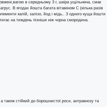
овжені,вагою в середньому 3 г, шкіра ущільнена, смак
грус. В ягодах йошта багата вітаміном C (кілька разів
елементи калій, залізо, йод і мідь.. З одного куща йошти
стигає на тиждень пізніше ніж чорна смородина.
 а також стійкий до
борошнистої роси
,
антракнозу
та