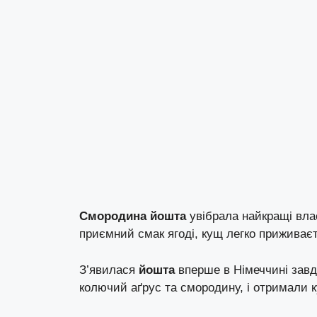
Смородина йошта
увібрала найкращі вла
приємний смак ягоді, кущ легко приживає
З’явилася
йошта
вперше в Німеччині завдя
колючий аґрус та смородину, і отримали к