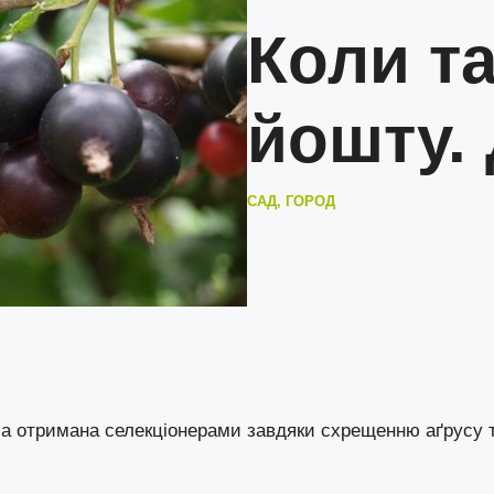
Коли та
йошту.
САД, ГОРОД
ула отримана селекціонерами завдяки схрещенню аґрусу 