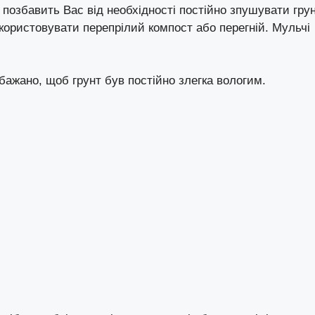
 і позбавить Вас від необхідності постійно зпушувати гру
икористовувати перепрілий компост або перегній. Мульчі
бажано, щоб грунт був постійно злегка вологим.