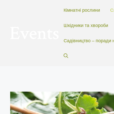
Перейти
до
Кімнатні рослини
С
вмісту
Шкідники та хвороби
Садівництво – поради 