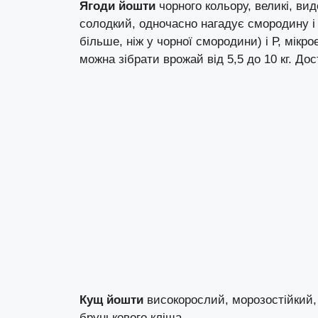
Ягоди йошти
чорного кольору, великі, вид
солодкий, одночасно нагадує смородину і а
більше, ніж у чорної смородини) і Р, мікро
можна зібрати врожай від 5,5 до 10 кг. До
Кущ йошти
високорослий, морозостійкий,
брунькового кліща.