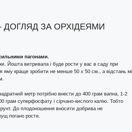
 – ДОГЛЯД ЗА ОРХІДЕЯМИ
 сильними пагонами.
и. Йошта витривала і буде рости у вас в саду при
я яму краще зробити не менше 50 х 50 см., а відстань м
м.
адратний метр потрібно внести до 400 грам вапна, 1-2
100 грам суперфосфату і сірчано-кислого калію. Тобто
грунт. До плодоношення вносити добрива не
кущ погано росте.