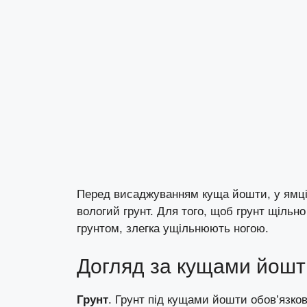
Перед висаджуванням куща йошти, у ямці 
вологий грунт. Для того, щоб грунт щільн
грунтом, злегка ущільнюють ногою.
Догляд за кущами йошт
Грунт
. Грунт під кущами йошти обов’язк