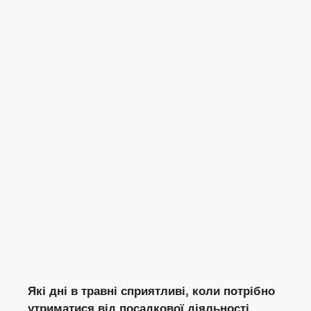
Які дні в травні сприятливі, коли потрібно
утриматися від посадкової діяльності.