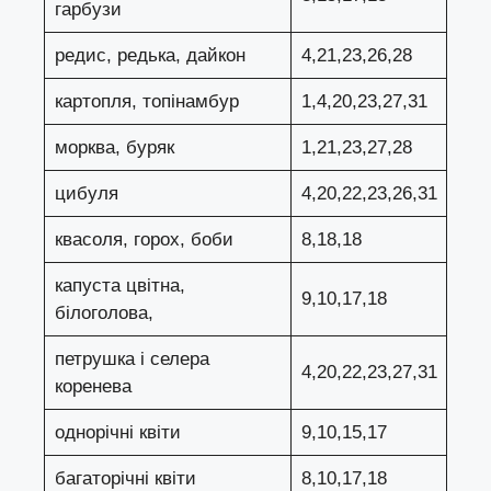
гарбузи
редис, редька, дайкон
4,21,23,26,28
картопля, топінамбур
1,4,20,23,27,31
морква, буряк
1,21,23,27,28
цибуля
4,20,22,23,26,31
квасоля, горох, боби
8,18,18
капуста цвітна,
9,10,17,18
білоголова,
петрушка і селера
4,20,22,23,27,31
коренева
однорічні квіти
9,10,15,17
багаторічні квіти
8,10,17,18