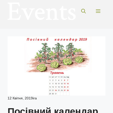
Перейти
до
Меню
вмісту
12 Квітня, 2019
ira
Посівний календар