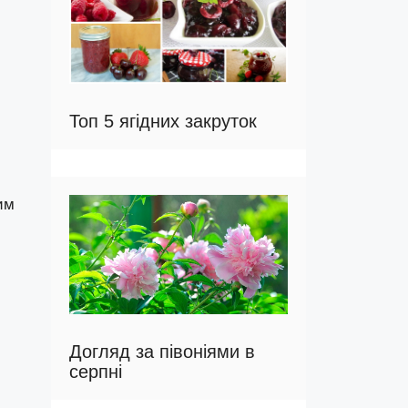
Топ 5 ягідних закруток
им
Догляд за півоніями в
серпні