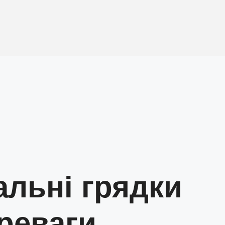
альні грядки
ереваги