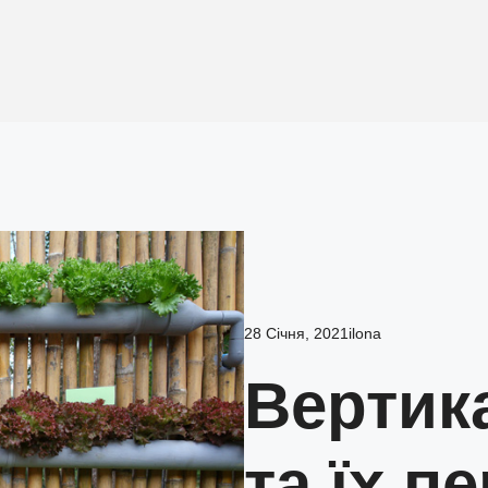
28 Січня, 2021
ilona
Вертик
та їх п