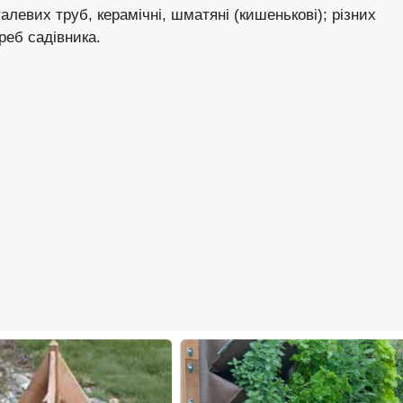
алевих труб, керамічні, шматяні (кишенькові); різних
реб садівника.