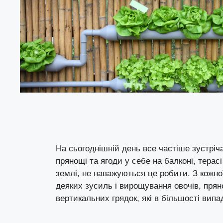
На сьогоднішній день все частіше зустріча
прянощі та ягоди у себе на балконі, терас
землі, не наважуються це робити. З кожн
деяких зусиль і вирощування овочів, прян
вертикальних грядок, які в більшості випа