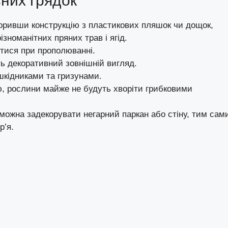
них грядок
воривши конструкцію з пластикових пляшок чи дощок,
зноманітних пряних трав і ягід.
тися при прополюванні.
ть декоративний зовнішній вигляд.
шкідниками та гризунами.
ею, рослини майже не будуть хворіти грибковими
можна задекорувати негарний паркан або стіну, тим сам
р’я.