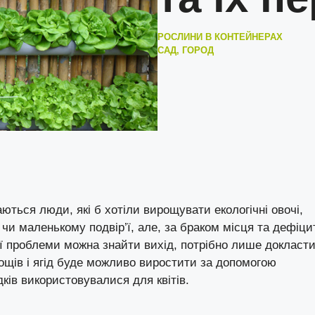
РОСЛИНИ В КОНТЕЙНЕРАХ
САД, ГОРОД
ються люди, які б хотіли вирощувати екологічні овочі,
і чи маленькому подвір’ї, але, за браком місця та дефіци
ої проблеми можна знайти вихід, потрібно лише докласт
ощів і ягід буде можливо виростити за допомогою
дків використовувалися для квітів.