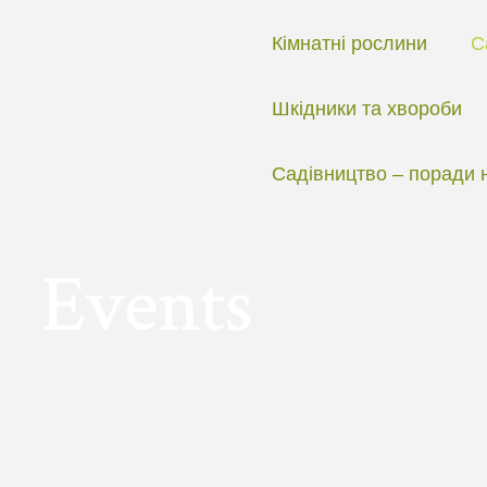
Перейти
до
Кімнатні рослини
С
вмісту
Шкідники та хвороби
Садівництво – поради 