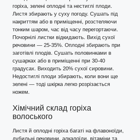
горіха, зелені оплодні та нестиглі плоди.
Листя збирають у суху погоду. Сушать під
накриттям або в приміщенні, розстеляючи
тонким шаром, час від часу перегортаючи.
Почорнілі листки відкидають. Вихід сухої
речовини — 25-35%. Оплодні збирають при
заготівлі плодів. Сушать половинками в
сушарках або в приміщенні при 30-40
градусах. Виходить 20% сухої сировини.
Недостиглі плоди збирають, коли вони ще
зелені — тоді шкірка легко розрізається
ножем.
Хімічний склад горіха
волоського
Листя й оплодні горіха багаті на флавоноїди,
дубильні речовини, алкалоїди, вітаміни та