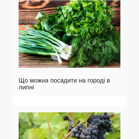
Що можна посадити на городі в
липні