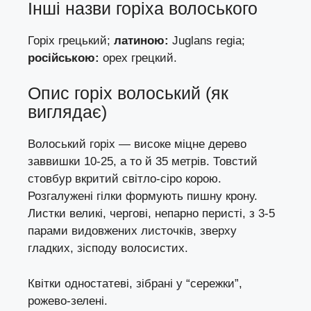
Інші назви горіха волоського
Горіх грецький;
латиною:
Juglans regia;
російською:
орех грецкий.
Опис горіх волоський (як
виглядає)
Волоський горіх — високе міцне дерево
заввишки 10-25, а то й 35 метрів. Товстий
стовбур вкритий світло-сіро корою.
Розгалужені гілки формують пишну крону.
Листки великі, чергові, непарно перисті, з 3-5
парами видовжених листочків, зверху
гладких, зісподу волосистих.
Квітки одностатеві, зібрані у “сережки”,
рожево-зелені.