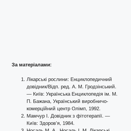
За матеріалами:
Лікарські рослини: Енциклопедичний
довідник/Відп. ред. А. М. Гродзінський.
— Київ: Українська Енциклопедія ім. М.
П. Бажана, Український виробничо-
комерційний центр Олімп, 1992.
Мамчур І. Довідник з фітотерапії. —
Київ: Здоров’я, 1984.
Носаль М. А., Носаль І. М. Лікарські