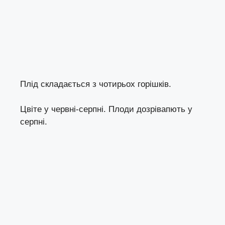
Плід складається з чотирьох горішків.
Цвіте у червні-серпні. Плоди дозрівапють у
серпні.