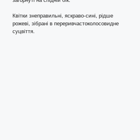
загорнуті на спідній бік.
Квітки знеправильні, яскраво-сині, рідше
рожеві, зібрані в переривчастоколосовидне
суцвіття.