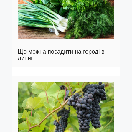
Що можна посадити на городі в
липні