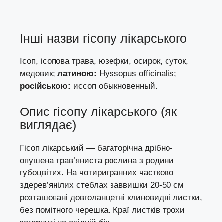
Інші назви гісопу лікарського
Ісоп, ісопова трава, юзефки, осирок, суток,
медовик;
латиною:
Hyssopus officinalis;
російською:
иссоп обыкновенный.
Опис гісопу лікарського (як
виглядає)
Гісоп лікарський — багаторічна дрібно-
опушена трав’яниста рослина з родини
губоцвітих. На чотиригранних частково
здерев’янілих стеблах заввишки 20-50 см
розташовані довголанцетні клиновидні листки,
без помітного черешка. Краї листків трохи