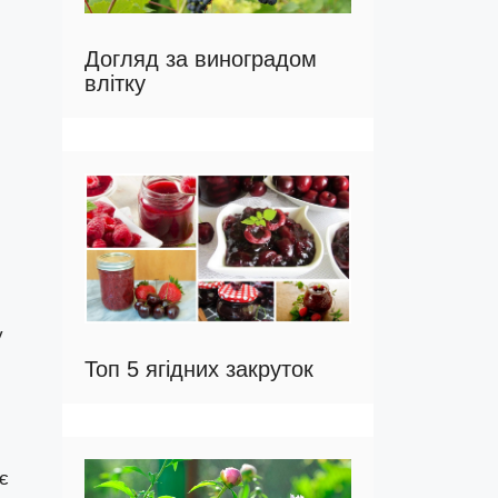
Догляд за виноградом
влітку
у
Топ 5 ягідних закруток
 є