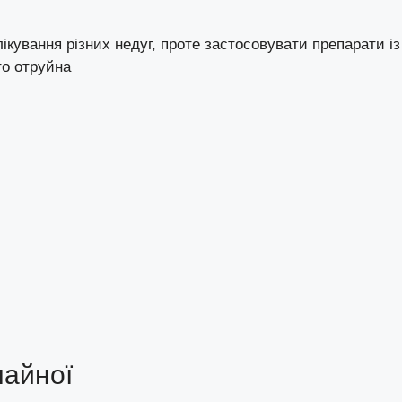
кування різних недуг, проте застосовувати препарати із
то отруйна
чайної