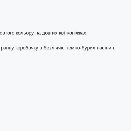
жовтого кольору на довгих квітконіжках.
гранну коробочку з безліччю темно-бурих насінин.