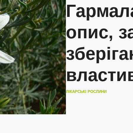
Гармал
опис, з
зберіга
власти
ЛІКАРСЬКІ РОСЛИНИ