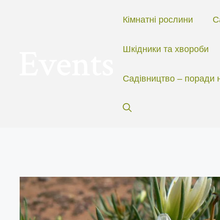
Перейти
до
Кімнатні рослини
С
вмісту
Шкідники та хвороби
Садівництво – поради 