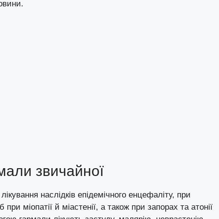
овини.
мали звичайної
ікування наслідків епідемічного енцефаліту, при
 при міопатії й міастенії, а також при запорах та атонії