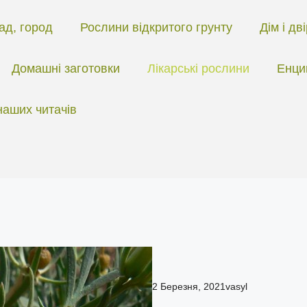
ад, город
Рослини відкритого грунту
Дім і дв
Домашні заготовки
Лікарські рослини
Енци
наших читачів
2 Березня, 2021
vasyl