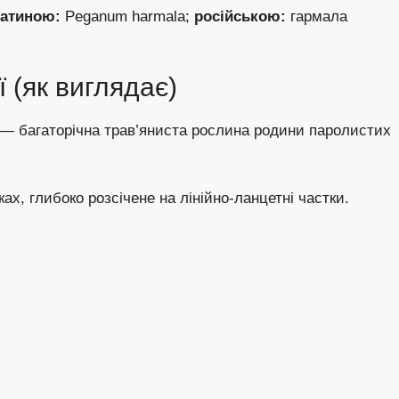
атиною:
Peganum harmala;
російською:
гармала
 (як виглядає)
— багаторічна трав’яниста рослина родини паролистих
ах, глибоко розсічене на лінійно-ланцетні частки.