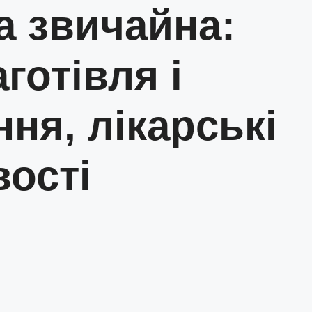
а звичайна:
аготівля і
ння, лікарські
вості