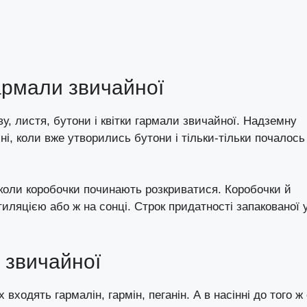
гармали звичайної
, листя, бутони і квітки гармали звичайної. Надземну
і, коли вже утворились бутони і тільки-тільки почалось
 коли коробочки починають розкриватися. Коробочки й
иляцією або ж на сонці. Строк придатності запакованої 
 звичайної
входять гармалін, гармін, пеганін. А в насінні до того ж