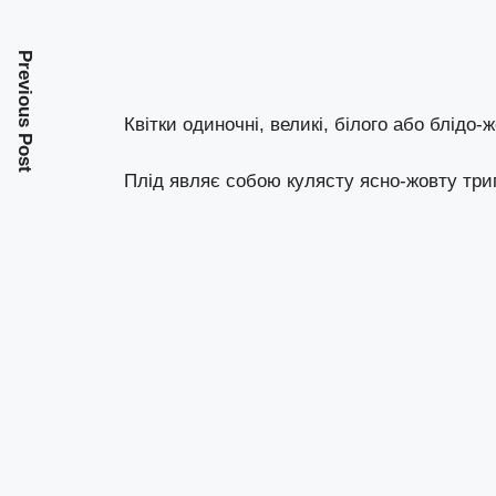
Previous Post
Квітки одиночні, великі, білого або блідо-
Плід являє собою кулясту ясно-жовту три