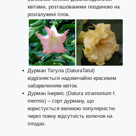
квітами, розташованими поодиноко на
розгалужені гілок.
Дурман Татула (DaturaTatul)
відрізняється надзвичайно красивим
забарвленням квіток.
Дурман Інерміс (Datura stramonium f.
inermis) – сорт дурману, що
користується великою популярністю
через повну відсутність колючок на
плодах.