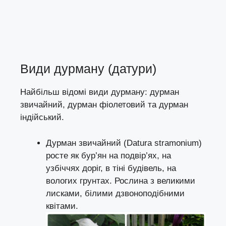
Види дурману (датури)
Найбільш відомі види дурману: дурман
звичайний, дурман фіолетовий та дурман
індійський.
Дурман звичайний (Datura stramonium)
росте як бур’ян на подвір’ях, на
узбіччях доріг, в тіні будівель, на
вологих грунтах. Рослина з великими
лисками, білими дзвоноподібними
квітами.