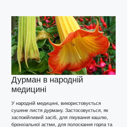
Дурман в народній
медицині
У народній медицині, використовується
сушене листя дурману. Застосовується, як
заспокійливий засіб, для лікування кашлю,
бронхіальної астми, для полоскання горла та