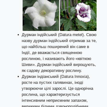
Дурман індійський (Datura metel). Свою
назву дурман індійський отримав за те,
що найбільш поширений він саме в
Індії, де вважається священною
рослиною, і називають його «квіткою
Шиви». Дурман індійський вирощують,
як садову декоративну рослину.
Дурман індіанський (Datura Innoxia),
росте на пустих галявинах, іноді
утворюючи цілі зарослі. Це однорічна
рослина, що характеризується
інтенсивним неприємним запахом,
великими білими дзвоноподібними