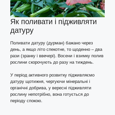
Як поливати і підживляти
датуру
Поливати датуру (дурман) бажано через
день, а якщо літо спекотне, то щоденно – два
рази (зранку і ввечері). Восени і взимку полив
рослини скорочують до разу на тиждень.
У період активного розвитку підживляємо
датуру щотижня, чергуючи мінеральні і
органічні добрива, у вересні підживляти
рослину непотрібно, вона готується до
періоду спокою.