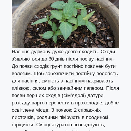
Насіння дурману дуже довго сходить. Сходи
з’являються до 30 днів після посіву насіння.
До появи сходів грунт постійно повинен бути
вологим. Щоб забезпечити постійну вологість
для насіння, ємність з насінням накривають
плівкою, склом або звичайним папером. Після
появи перших сходів (сім’ядолі) датури
розсаду варто перенести в прохолодне, добре
освітлене місце. З появою 2 справжніх
листочків, рослинки пікірують в поодинокі
горщички. Сіянці акуратно розсаджують,