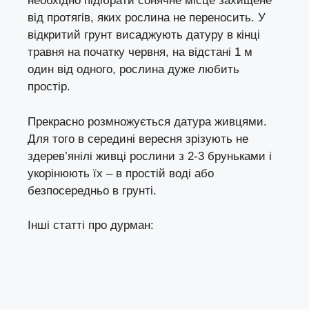
необхідно підібрати сонячне місце захищене
від протягів, яких рослина не переносить. У
відкритий грунт висаджують датуру в кінці
травня на початку червня, на відстані 1 м
один від одного, рослина дуже любить
простір.
Прекрасно розмножується датура
живцями
.
Для того в середині вересня зрізують не
здерев’янілі
живці
рослини з 2-3 бруньками і
укорінюють їх – в простій воді або
безпосередньо в грунті.
Інші статті про дурман: