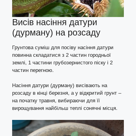
Висів насіння датури
(дурману) на розсаду
Грунтова суміш для посіву насіння датури
повинна складатися з 2 частин городньої
землі, 1 частини грубозернистого піску і 2
частин перегною.
Насіння датури (
дурману) висівають на
розсаду в кінці березня, а у відкритий грунт –
на початку травня, вибираючи для її
вирощування найбільш теплі сонячні місця.