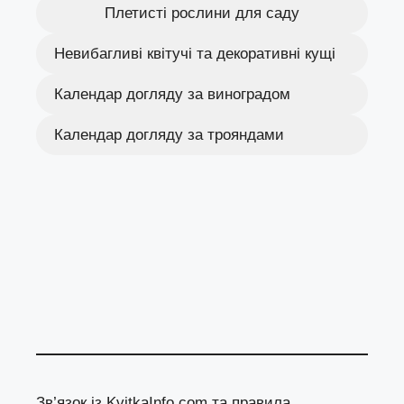
Плетисті рослини для саду
Невибагливі квітучі та декоративні кущі
Календар догляду за виноградом
Календар догляду за трояндами
Зв’язок із KvitkaInfo.com та правила