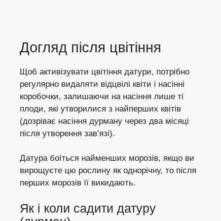
Догляд після цвітіння
Щоб активізувати цвітіння датури, потрібно
регулярно видаляти відцвілі квіти і насінні
коробочки, залишаючи на насіння лише ті
плоди, які утворилися з найперших квітів
(дозріває насіння дурману через два місяці
після утворення зав’язі).
Датура боїться найменших морозів, якщо ви
вирощуєте цю рослину як однорічну, то після
перших морозів її викидають.
Як і коли садити датуру