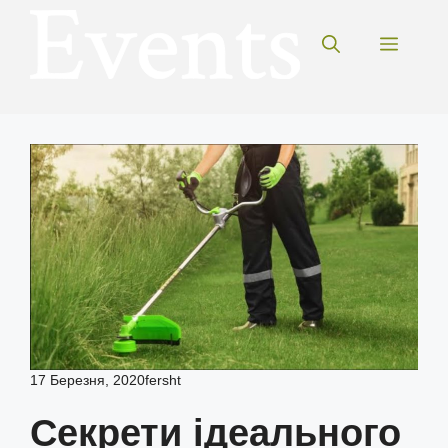
Перейти
до
Меню
вмісту
17 Березня, 2020
fersht
Секрети ідеального