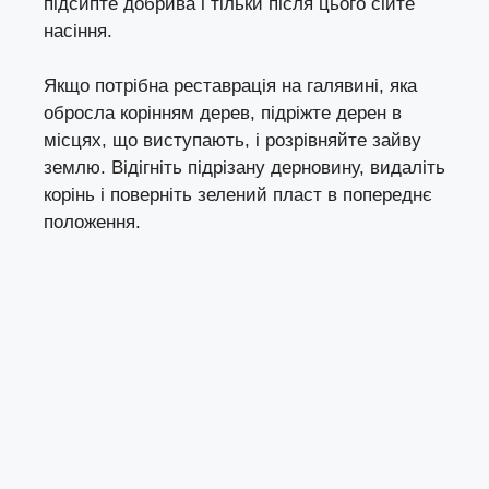
підсипте добрива і тільки після цього сійте
насіння.
Якщо потрібна реставрація на галявині, яка
обросла корінням дерев, підріжте дерен в
місцях, що виступають, і розрівняйте зайву
землю. Відігніть підрізану дерновину, видаліть
корінь і поверніть зелений пласт в попереднє
положення.