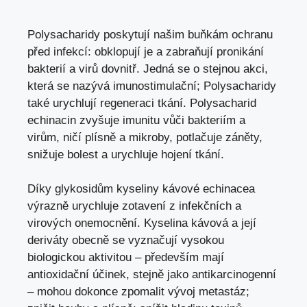
Polysacharidy poskytují našim buňkám ochranu
před infekcí: obklopují je a zabraňují pronikání
bakterií a virů dovnitř. Jedná se o stejnou akci,
která se nazývá imunostimulační; Polysacharidy
také urychlují regeneraci tkání. Polysacharid
echinacin zvyšuje imunitu vůči bakteriím a
virům, ničí plísně a mikroby, potlačuje záněty,
snižuje bolest a urychluje hojení tkání.
Díky glykosidům kyseliny kávové echinacea
výrazně urychluje zotavení z infekčních a
virových onemocnění. Kyselina kávová a její
deriváty obecně se vyznačují vysokou
biologickou aktivitou – především mají
antioxidační účinek, stejně jako antikarcinogenní
– mohou dokonce zpomalit vývoj metastáz;