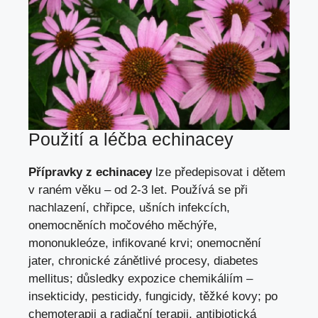
Použití a léčba echinacey
Přípravky z echinacey
lze předepisovat i dětem
v raném věku – od 2-3 let. Používá se při
nachlazení, chřipce, ušních infekcích,
onemocněních močového měchýře,
mononukleóze, infikované krvi; onemocnění
jater, chronické zánětlivé procesy, diabetes
mellitus; důsledky expozice chemikáliím –
insekticidy, pesticidy, fungicidy, těžké kovy; po
chemoterapii a radiační terapii, antibiotická