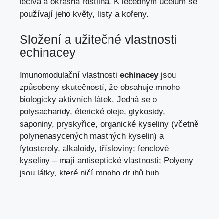
léčivá a okrasná rostlina. K léčebným účelům se
používají jeho květy, listy a kořeny.
Složení a užitečné vlastnosti
echinacey
Imunomodulační vlastnosti
echinacey
jsou
způsobeny skutečností, že obsahuje mnoho
biologicky aktivních látek. Jedná se o
polysacharidy, éterické oleje, glykosidy,
saponiny, pryskyřice, organické kyseliny (včetně
polynenasycených mastných kyselin) a
fytosteroly, alkaloidy, třísloviny; fenolové
kyseliny – mají antiseptické vlastnosti; Polyeny
jsou látky, které ničí mnoho druhů hub.