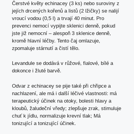
Čerstvé květy echinacey (3 ks) nebo suroviny z
jejích drcených kořenů a listů (2 lžičky) se nalijí
vroucí vodou (0,5 l) a trvají 40 minut. Pro
prevenci nemocí vypijte sklenici denně, pokud
jste již nemocní – alespoň 3 sklenice denně,
kromě hlavní léčby. Tento čaj omlazuje,
zpomaluje stárnutí a čistí tělo.
Levandule se dodává v růžové, fialové, bílé a
dokonce i žluté barvě.
Odvar z echinacey se pije také při chřipce a
nachlazení, ale má i další léčivé vlastnosti: má
terapeutický účinek na otoky, bolesti hlavy a
kloubů, žaludeční vředy; zlepšuje zrak, stimuluje
chuť k jídlu, normalizuje krevní tlak; Má
tonizující a tonizující účinek.