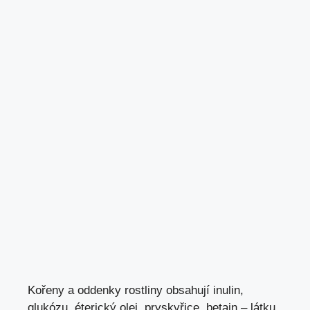
Kořeny a oddenky rostliny obsahují inulin,
glukózu, éterický olej, pryskyřice, betain – látku,