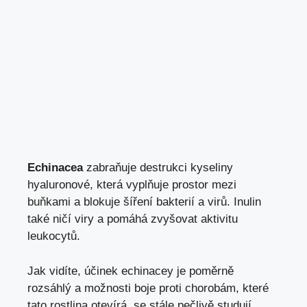
Echinacea
zabraňuje destrukci kyseliny
hyaluronové, která vyplňuje prostor mezi
buňkami a blokuje šíření bakterií a virů. Inulin
také ničí viry a pomáhá zvyšovat aktivitu
leukocytů.
Jak vidíte, účinek echinacey je poměrně
rozsáhlý a možnosti boje proti chorobám, které
tato rostlina otevírá, se stále pečlivě studují.