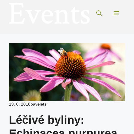
Přeskočit
na
Menu
obsah
19. 6. 2018
pavelets
Léčivé byliny:
Echinacea purpurea