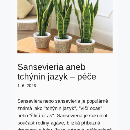
Sansevieria aneb
tchýnin jazyk – péče
1. 6. 2026
Sanseviera nebo sansevieria je populárně
známá jako "tchýnin jazyk", "vlčí ocas"
nebo "štičí ocas". Sansevieria je sukulent,
součást rodiny agáve, blízká příbuzná