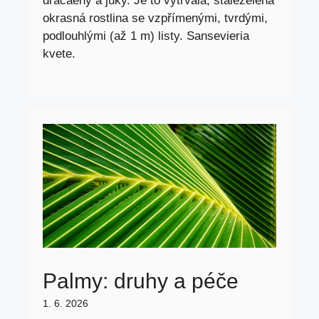
dracaeny a juky. Je to vytrvalá, stálezelená
okrasná rostlina se vzpřímenými, tvrdými,
podlouhlými (až 1 m) listy. Sansevieria
kvete.
Palmy: druhy a péče
1. 6. 2026