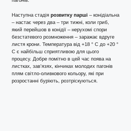
пагонів.
Наступна стадія
розвитку парші
– конідіальна
– настає через два – три тижні, коли гриб,
який перейшов в конідії – нерухомі спори
безстатевого розмноження – заражає вдруге
листя крони. Температура від +18 ° C до +20 °
C є найбільш сприятливою для цього
процесу. Добре помітно в цей час поява на
листках, зав’язях, кінчиках молодих пагонів
плям світло-оливкового кольору, які при
розростанні буріють, розтріскуються.