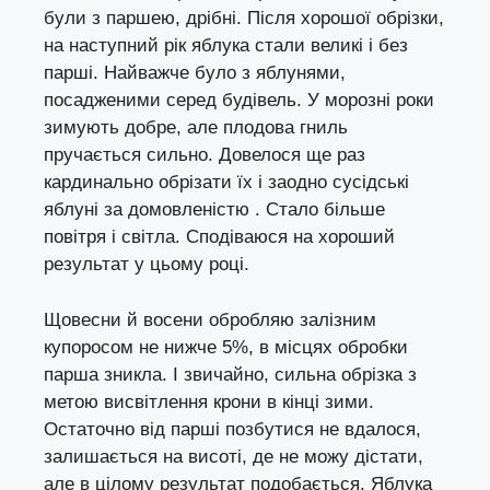
були з паршею, дрібні. Після хорошої обрізки,
на наступний рік яблука стали великі і без
парші. Найважче було з яблунями,
посадженими серед будівель. У морозні роки
зимують добре, але плодова гниль
пручається сильно. Довелося ще раз
кардинально обрізати їх і заодно сусідські
яблуні за домовленістю . Стало більше
повітря і світла. Сподіваюся на хороший
результат у цьому році.
Щовесни й восени обробляю залізним
купоросом не нижче 5%, в місцях обробки
парша зникла. І звичайно, сильна обрізка з
метою висвітлення крони в кінці зими.
Остаточно від парші позбутися не вдалося,
залишається на висоті, де не можу дістати,
але в цілому результат подобається. Яблука