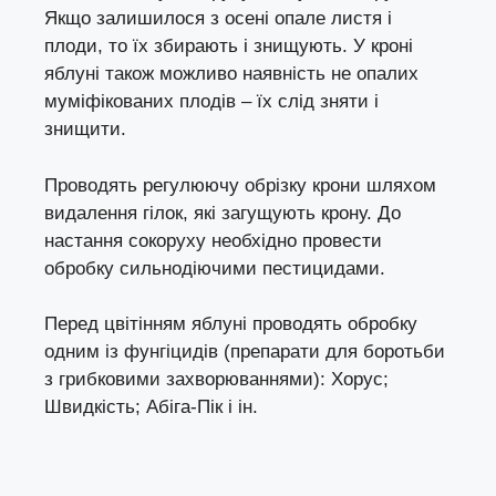
Якщо залишилося з осені опале листя і
плоди, то їх збирають і знищують. У кроні
яблуні також можливо наявність не опалих
муміфікованих плодів – їх слід зняти і
знищити.
Проводять регулюючу обрізку крони шляхом
видалення гілок, які загущують крону. До
настання сокоруху необхідно провести
обробку сильнодіючими пестицидами.
Перед цвітінням яблуні проводять обробку
одним із фунгіцидів (препарати для боротьби
з грибковими захворюваннями): Хорус;
Швидкість; Абіга-Пік і ін.