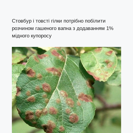
Стовбур і товсті гілки потрібно побілити
розчином гашеного вапна з додаванням 1%
мідного купоросу