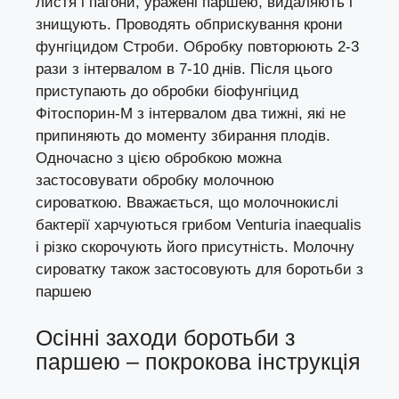
листя і пагони, уражені паршею, видаляють і
знищують. Проводять обприскування крони
фунгіцидом Строби. Обробку повторюють 2-3
рази з інтервалом в 7-10 днів. Після цього
приступають до обробки біофунгіцид
Фітоспорин-М з інтервалом два тижні, які не
припиняють до моменту збирання плодів.
Одночасно з цією обробкою можна
застосовувати обробку молочною
сироваткою. Вважається, що молочнокислі
бактерії харчуються грибом Venturia inaequalis
і різко скорочують його присутність. Молочну
сироватку також застосовують для боротьби з
паршею
Осінні заходи боротьби з
паршею – покрокова інструкція