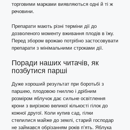
торговими марками виявляються одні й ті ж
речовини.
Препарати мають різні терміни дії до
дозволеного моменту вживання плодів в їжу.
Перед збором врожаю потрібно застосовувати
препарати з мінімальними строками дії.
Поради наших читачів, як
позбутися парші
Дуже хороший результат при боротьбі з
паршею, плодовою гниллю і дрібним
розміром яблучок дає сильне освітлення
крони з вирізкою великої кількості гілок до
кожної другої. Коли купив сад, гілки
стелилися майже до землі, старий господар
не займався обрізанням років п’ять. Яблука