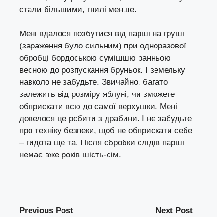
стали більшими, гнилі менше.
Мені вдалося позбутися від парші на груші
(зараження було сильним) при одноразової
обробці бордоською сумішшю ранньою
весною до розпускання бруньок. І земельку
навколо не забудьте. Звичайно, багато
залежить від розміру яблуні, чи зможете
обприскати всю до самої верхушки. Мені
довелося це робити з драбини. І не забудьте
про техніку безпеки, щоб не обприскати себе
– гидота ще та. Після обробки слідів парші
немає вже років шість-сім.
Previous Post
Next Post