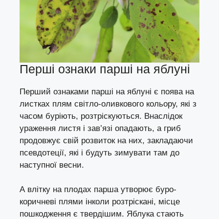
Перші ознаки парші на яблуні
Перший ознаками парші на яблуні є поява на
листках плям світло-оливкового кольору, які з
часом буріють, розтріскуються. Внаслідок
ураження листя і зав’язі опадають, а гриб
продовжує свій розвиток на них, закладаючи
псевдотеції, які і будуть зимувати там до
наступної весни.
А влітку на плодах парша утворює буро-
коричневі плями інколи розтріскані, місце
пошкодження є твердішим. Яблука стають