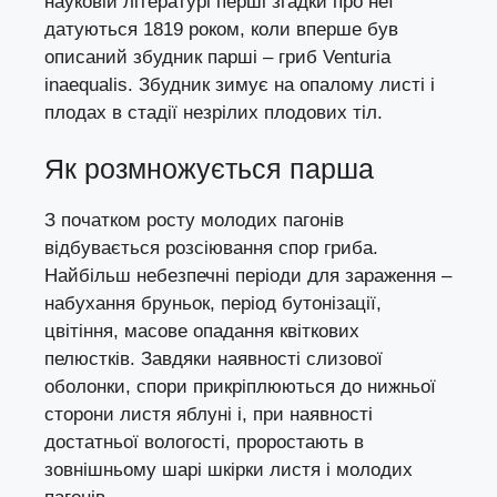
науковій літературі перші згадки про неї
датуються 1819 роком, коли вперше був
описаний збудник парші – гриб Venturia
inaequalis. Збудник зимує на опалому листі і
плодах в стадії незрілих плодових тіл.
Як розмножується парша
З початком росту молодих пагонів
відбувається розсіювання спор гриба.
Найбільш небезпечні періоди для зараження –
набухання бруньок, період бутонізації,
цвітіння, масове опадання квіткових
пелюстків. Завдяки наявності слизової
оболонки, спори прикріплюються до нижньої
сторони листя яблуні і, при наявності
достатньої вологості, проростають в
зовнішньому шарі шкірки листя і молодих