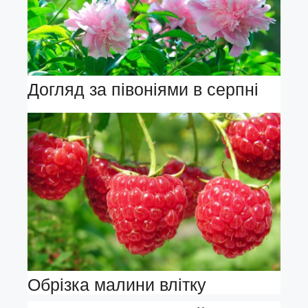
Догляд за півоніями в серпні
Обрізка малини влітку