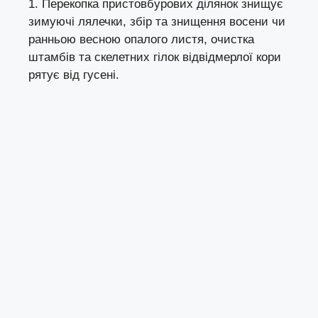
1. Перекопка пристовбурових ділянок знищує
зимуючі лялечки, збір та знищення восени чи
ранньою весною опалого листя, очистка
штамбів та скелетних гілок відвідмерлої кори
рятує від гусені.