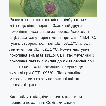
Розвиток першого покоління відбувається з
квітня до кінця червня. Зазвичай друге
покоління чисельніше за перше, його виліт
відбувається у червні-липні при СЕТ 443,4 °С,
гусінь утворюється при СЕТ 581,1°С, стадія
лялечки при СЕТ 821,1 °С. Кожне наступне
покоління вимагає вищої СЕТ, так метелики 3
покоління летять з липня до кінця серпня при
СЕТ 1000°С, 4-те покоління з серпня до
зимівлі при СЕТ 1096°С. Після зиміівлі
метелики вилітають наприкінці квітня —
середині травня.
Коли яблуні відцвіли з’являються міни
першого покоління. Оскільки самки