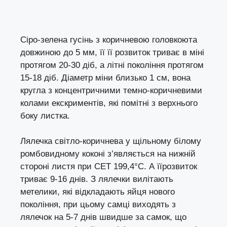
Сіро-зелена гусінь з коричневою головкоюта
довжиною до 5 мм, її її розвиток триває в міні
протягом 20-30 діб, а літні покоління протягом
15-18 діб. Діаметр міни близько 1 см, вона
кругла з концентричними темно-коричневими
колами екскриментів, які помітні з верхнього
боку листка.
Лялечка світло-коричнева у щільному білому
ромбовидному коконі з’являється на нижній
стороні листя при СЕТ 199,4°С. А їїрозвиток
триває 9-16 днів. З лялечки вилітають
метелики, які відкладають яйця нового
покоління, при цьому самці виходять з
лялечок на 5-7 днів швидше за самок, що