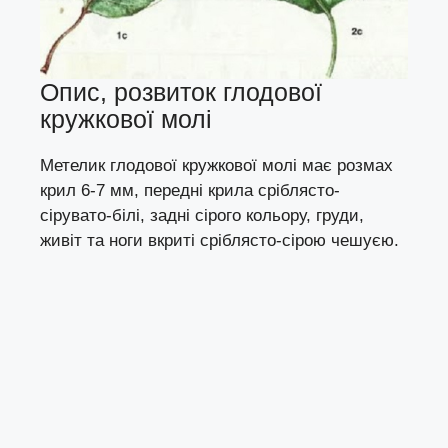
Опис, розвиток глодової
кружкової молі
Метелик глодової кружкової молі має розмах
крил 6-7 мм, передні крила сріблясто-
сірувато-білі, задні сірого кольору, груди,
живіт та ноги вкриті сріблясто-сірою чешуєю.