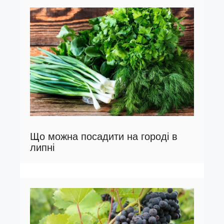
Що можна посадити на городі в
липні