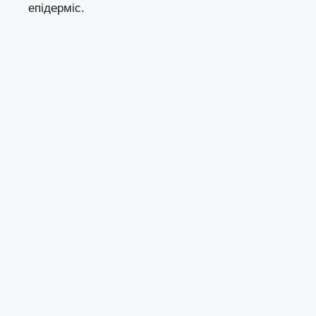
епідерміс.