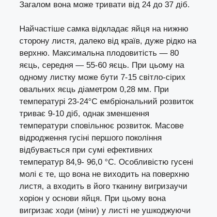
Загалом вона може тривати від 24 до 37 діб.
Найчастіше самка відкладає яйця на нижню
сторону листя, далеко від країв, дуже рідко на
верхню. Максимальна плодовитість — 80
яєць, середня — 55-60 яєць. При цьому на
одному листку може бути 7-15 світло-сірих
овальних яєць діаметром 0,28 мм. При
температурі 23-24°С ембріональний розвиток
триває 9-10 діб, однак зменшення
температури сповільнює розвиток. Масове
відродження гусіні першого покоління
відбувається при сумі ефективних
температур 84,9- 96,0 °С. Особливістю гусені
молі є те, що вона не виходить на поверхню
листя, а входить в його тканину вигризаучи
хоріон у основи яйця. При цьому вона
вигризає ходи (міни) у листі не ушкоджуючи