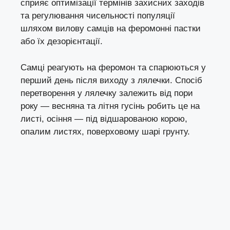
сприяє оптимізації термінів захисних заходів
та регулювання чисельності популяції
шляхом вилову самців на феромонні пастки
або їх дезорієнтації.
Самці реагують на феромон та спарюються у
перший день після виходу з лялечки. Спосіб
перетворення у лялечку залежить від пори
року — весняна та літня гусінь робить це на
листі, осіння — під відшарованою корою,
опалим листях, поверховому шарі грунту.