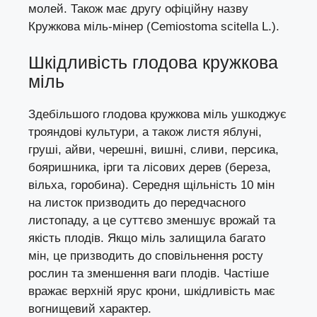
молей. Також має другу офіційну назву
Кружкова міль-мінер (Cemiostoma scitella L.).
Шкідливість глодова кружкова
міль
Здебільшого глодова кружкова міль ушкоджує
трояндові культури, а також листя яблуні,
груші, айви, черешні, вишні, сливи, персика,
бояришника, ірги та лісових дерев (береза,
вільха, горобина). Середня щільність 10 мін
на листок призводить до передчасного
листопаду, а це суттєво зменшує врожай та
якість плодів. Якщо міль залищила багато
мін, це призводить до сповільнення росту
рослин та зменшення ваги плодів. Частіше
вражає верхній ярус крони, шкідливість має
вогнищевий характер.