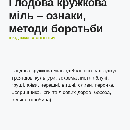
Глодова кружкова
міль – ознаки,
методи боротьби
ШКІДНИКИ ТА ХВОРОБИ
Глодова кружкова міль здебільшого ушкоджує
трояндові культури, зокрема листя яблуні,
груші, айви, черешні, вишні, сливи, персика,
бояришника, ірги та лісових дерев (береза,
вільха, горобина).