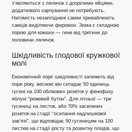
з’являються з лялечок з дозрілими яйцями,
додаткового харчування не потребують.
Натомість незапліднені самки приваблюють
самців виділяючи феромон. Зима є складною
порою для комахи — гине від третини до
половини лялечок.
Шкідливість глодової кружкової
молі
Економічний поріг шкідливості залежить від
пори року, весною він складає 50 одиниць
гусені на 100 облікових розеток у фенофазу
яблуні “рожевий бутон”. Для літньої — три
гусениці на листок, або 70% заселених
розеток на стадії “осипання надлишкової
зав’язі”, що відповідає 50 гусеницям на 100
листків на стадії росту та розвитку плодів, що