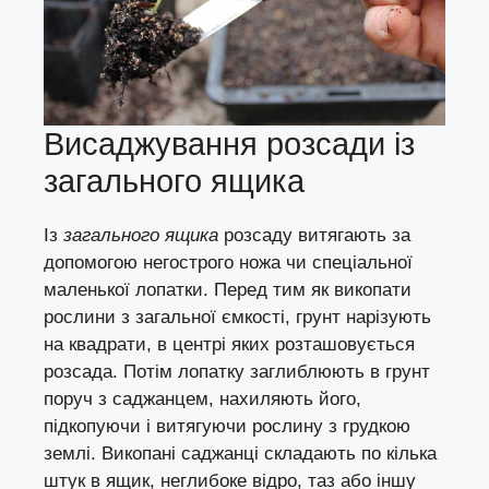
Висаджування розсади із
загального ящика
Із
загального ящика
розсаду витягають за
допомогою негострого ножа чи спеціальної
маленької лопатки. Перед тим як викопати
рослини з загальної ємкості, грунт нарізують
на квадрати, в центрі яких розташовується
розсада. Потім лопатку заглиблюють в грунт
поруч з саджанцем, нахиляють його,
підкопуючи і витягуючи рослину з грудкою
землі. Викопані саджанці складають по кілька
штук в ящик, неглибоке відро, таз або іншу