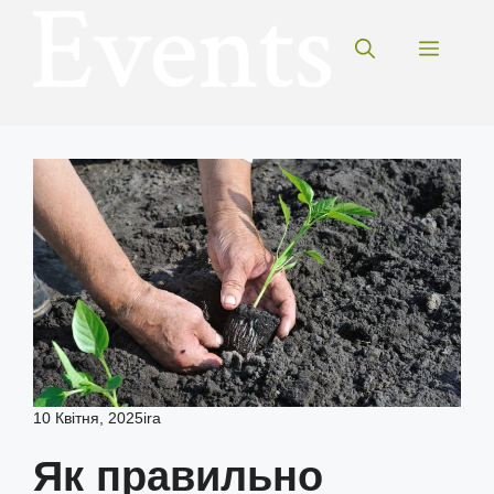
Перейти
до
Меню
вмісту
10 Квітня, 2025
ira
Як правильно