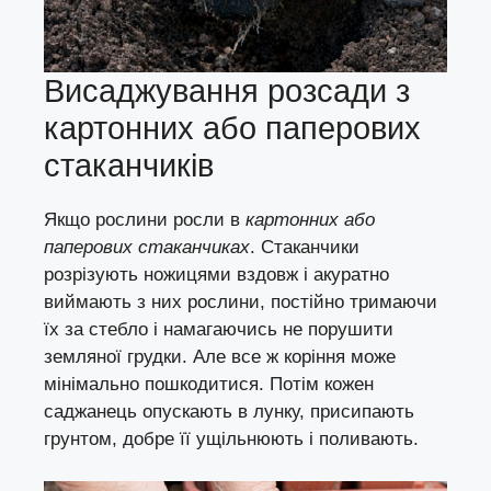
Висаджування розсади з
картонних або паперових
стаканчиків
Якщо рослини росли в
картонних або
паперових стаканчиках
. Стаканчики
розрізують ножицями вздовж і акуратно
виймають з них рослини, постійно тримаючи
їх за стебло і намагаючись не порушити
земляної грудки. Але все ж коріння може
мінімально пошкодитися. Потім кожен
саджанець опускають в лунку, присипають
грунтом, добре її ущільнюють і поливають.