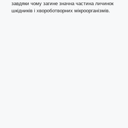
завдяки чому загине значна частина личинок
шкідників і хвороботворних мікроорганізмів.