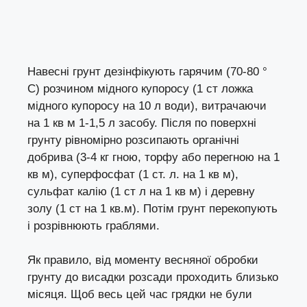
Навесні грунт дезінфікують гарячим (70-80 °
С) розчином мідного купоросу (1 ст ложка
мідного купоросу на 10 л води), витрачаючи
на 1 кв м 1-1,5 л засобу. Після по поверхні
грунту рівномірно розсипають органічні
добрива (3-4 кг гною, торфу або перегною на 1
кв м), суперфосфат (1 ст. л. на 1 кв м),
сульфат калію (1 ст л на 1 кв м) і деревну
золу (1 ст на 1 кв.м). Потім грунт перекопують
і розрівнюють граблями.
Як правило, від моменту весняної обробки
грунту до висадки розсади проходить близько
місяця. Щоб весь цей час грядки не були