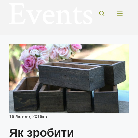
Перейти
до
Меню
вмісту
16 Лютого, 2016
ira
Як зробити