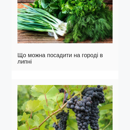
Що можна посадити на городі в
липні