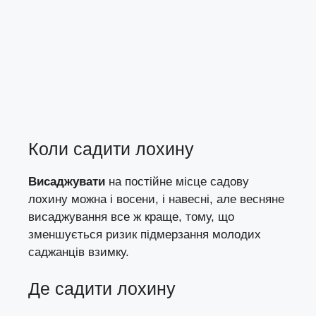
Коли садити лохину
Висаджувати
на постійне місце садову
лохину можна і восени, і навесні, але весняне
висаджування все ж краще, тому, що
зменшується ризик підмерзання молодих
саджанців взимку.
Де садити лохину