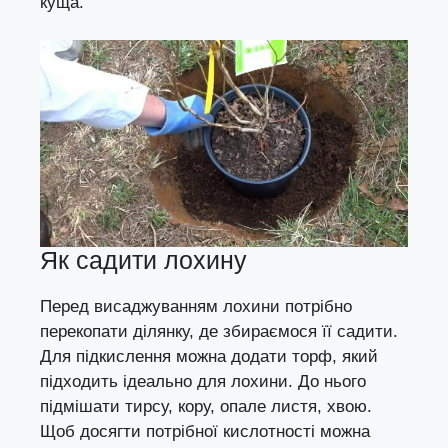
куща.
Як садити лохину
Перед висаджуванням лохини потрібно
перекопати ділянку, де збираємося її садити.
Для підкислення можна додати торф, який
підходить ідеально для лохини. До нього
підмішати тирсу, кору, опале листя, хвою.
Щоб досягти потрібної кислотності можна