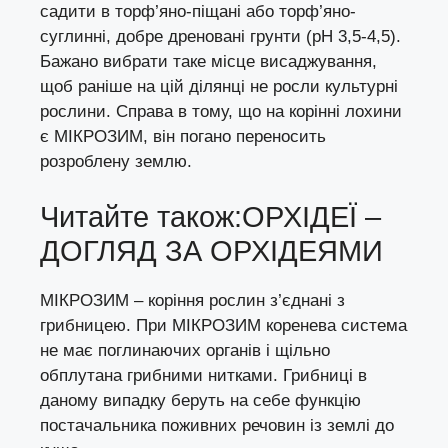
садити в торф’яно-піщані або торф’яно-
суглинні, добре дреновані грунти (рН 3,5-4,5).
Бажано вибрати таке місце висаджування,
щоб раніше на цій ділянці не росли культурні
рослини. Справа в тому, що на корінні лохини
є МІКРОЗИМ, він погано переносить
розроблену землю.
Читайте також:
ОРХІДЕЇ –
ДОГЛЯД ЗА ОРХІДЕЯМИ
МІКРОЗИМ – коріння рослин з’єднані з
грибницею. При МІКРОЗИМ коренева система
не має поглинаючих органів і щільно
обплутана грибними нитками. Грибниці в
даному випадку беруть на себе функцію
постачальника поживних речовин із землі до