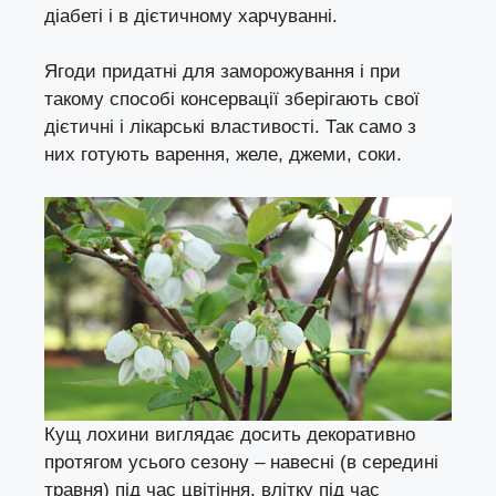
діабеті і в дієтичному харчуванні.
Ягоди придатні для заморожування і при
такому способі консервації зберігають свої
дієтичні і лікарські властивості. Так само з
них готують варення, желе, джеми, соки.
Кущ лохини виглядає досить декоративно
протягом усього сезону – навесні (в середині
травня) під час цвітіння, влітку під час