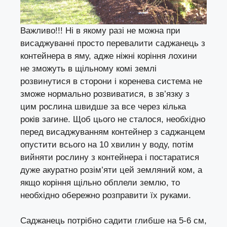
Важливо!!! Ні в якому разі не можна при
висаджуванні просто перевалити саджанець з
контейнера в яму, адже ніжні коріння лохини
не зможуть в щільному комі землі
розвинутися в сторони і коренева система не
зможе нормально розвиватися, в зв’язку з
цим рослина швидше за все через кілька
років загине. Щоб цього не сталося, необхідно
перед висаджуванням контейнер з саджанцем
опустити всього на 10 хвилин у воду, потім
вийняти рослину з контейнера і постаратися
дуже акуратно розім’яти цей земляний ком, а
якщо коріння щільно обплели землю, то
необхідно обережно розправити їх руками.
Саджанець потрібно садити глибше на 5-6 см,