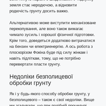
земля стає неродючою, а відновити
родючість грунту досить важко.
Альтернативою може виступити механізоване
перекопування, але воно також вимагає
чимало зусиль і хорошої фізичної підготовки.
Крім того, доведеться додатково витрачатися
на бензин чи електриенергію. А ось робота з
плоскорізом Фокіна буде під силу жінкам і
навіть підліткам, тому, що не потрібно
перевертати пласти грунту.
Недоліки безполицевої
обробки грунту
Як і у будь-якого способу обробки грунту, у
безполицевого – також є свої недоліки. Вище
ми згадували, що при подібній процедурі