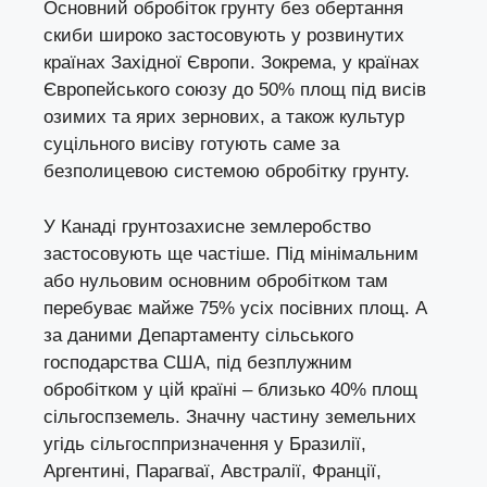
Основний обробіток грунту без обертання
скиби широко застосовують у розвинутих
країнах Західної Європи. Зокрема, у країнах
Європейського союзу до 50% площ під висів
озимих та ярих зернових, а також культур
суцільного висіву готують саме за
безполицевою системою обробітку грунту.
У Канаді грунтозахисне землеробство
застосовують ще частіше. Під мінімальним
або нульовим основним обробітком там
перебуває майже 75% усіх посівних площ. А
за даними Департаменту сільського
господарства США, під безплужним
обробітком у цій країні – близько 40% площ
сільгоспземель. Значну частину земельних
угідь сільгосппризначення у Бразилії,
Аргентині, Парагваї, Австралії, Франції,