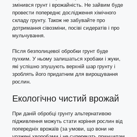
змінився грунт і врожайність. Не зайвим буде
провести попереднє дослідження хімічного
складу грунту. Також не забувайте про
дотримання сівозміни, посіві
сидератів
і про
мульчування.
Після безполицевої обробки грунт буде
пухким. У ньому залишаться хробаки і жуки,
які успішно зпушують верхній шар грунту і
зроблять його придатним для вирощування
рослин.
Екологічно чистий врожай
При даній обробці грунту альтернативою
підживлення можуть стати коріння рослин від
попередніх врожаїв (за умови, що вони не
уражені хворобами і не суперечать принципам