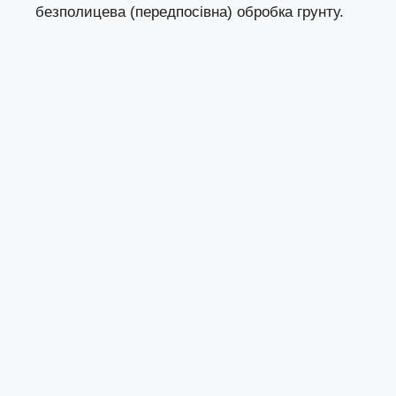
безполицева (передпосівна) обробка грунту.