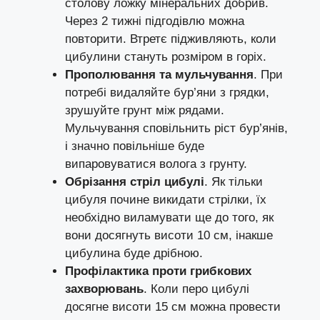
столову ложку мінеральних добрив.
Через 2 тижні підгодівлю можна
повторити. Втретє підживляють, коли
цибулини стануть розміром в горіх.
Прополювання та мульчування
. При
потребі видаляйте бур’яни з грядки,
зрушуйте грунт між рядами.
Мульчування сповільнить ріст бур’янів,
і значно повільніше буде
випаровуватися волога з грунту.
Обрізання стріл цибулі
. Як тільки
цибуля почине викидати стрілки, їх
необхідно виламувати ще до того, як
вони досягнуть висоти 10 см, інакше
цибулина буде дрібною.
Профілактика проти грибкових
захворювань
. Коли перо цибулі
досягне висоти 15 см можна провести