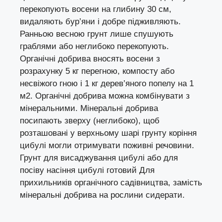
перекопують восени на глибину 30 см,
видаляють бур’яни і добре підживляють.
Ранньою весною грунт лише спушують
граблями або неглибоко перекопують.
Органічні добрива вносять восени з
розрахунку 5 кг перегною,
компосту
або
несвіжого гною і 1 кг дерев’яного попелу на 1
м2. Органічні добрива можна комбінувати з
мінеральними. Мінеральні добрива
посипають зверху (неглибоко), щоб
розташовані у верхньому шарі грунту коріння
цибулі могли отримувати поживні речовини.
Грунт для висаджування цибулі або для
посіву насіння цибулі готовий Для
прихильників органічного садівництва, замість
мінеральні добрива на рослини сидерати.