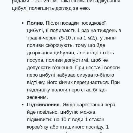
рядами – 20- 25 см. Така схема висаджування
цибулі полегшить догляд за нею.
Полив
. Після посадки посадкової
цибулі, її поливають 1 раз на тиждень в
травні-червні (5-10 л на 1 м2;), у липні
поливи скорочують, тому що йде
дозрівання цибулин, але якщо стоїть
посуха, поливи допустимі, щоб не
допускати в’янення. При нестачі вологи
перо цибулі набуває сизувато-білого
відтінку, його кінчик перегинається. При
надлишку вологи перо стає блідо-
зеленим.
Підживлення
. Якщо наростання пера
йде повільно, цибулю можна
підживити: на 10 л води 1 стакан
коров’яку або пташиного посліду, 1