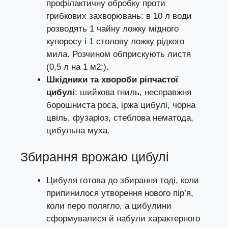
профілактичну обробку проти
грибкових захворювань: в 10 л води
розводять 1 чайну ложку мідного
купоросу і 1 столову ложку рідкого
мила. Розчином обприскують листя
(0,5 л на 1 м2;).
Шкідники та хвороби ріпчастої
цибулі
: шийкова гниль,
несправжня
борошниста роса
,
іржа цибулі
, чорна
цвіль,
фузаріоз
,
стеблова нематода
,
цибульна муха.
Збирання врожаю цибулі
Цибуля готова до збирання тоді, коли
припинилося утворення нового пір’я,
коли перо полягло, а цибулини
сформувалися й набули характерного