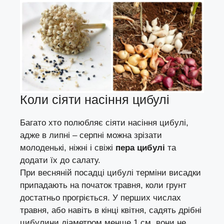
Коли сіяти насіння цибулі
Багато хто полюбляє сіяти насіння цибулі,
адже в липні – серпні можна зрізати
молоденькі, ніжні і свіжі
пера цибулі
та
додати їх до салату.
При весняній посадці цибулі терміни висадки
припадають на початок травня, коли грунт
достатньо прогріється. У перших числах
травня, або навіть в кінці квітня, садять дрібні
цибулини діаметром менше 1 см, вони не