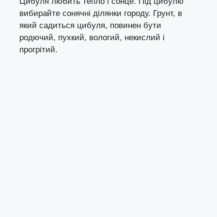
Цибуля любить тепло і сонце. Під цибулю
вибирайте сонячні ділянки городу. Грунт, в
який садиться цибуля, повинен бути
родючий, пухкий, вологий, некислий і
прогрітий.