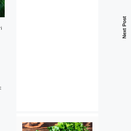
Next Post
і
є