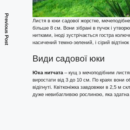
Previous Post
Листя в юки садової жорстке, мечеподібне
більше 8 см. Вони зібрані в пучок і утвор
нитками, іноді зустрічається гостра колючк
насичений темно-зелений, і сірий відтінок 
Види садової юки
Юка нитчата
– кущ з мечоподібним листя
виростати від 3 до 10 см. По краях вони 
відігнуті. Квітконіжка завдовжки в 2,5 м 
дуже невибагливою рослиною, яка здатна