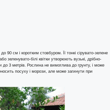
о 90 см і коротким стовбуром. Її тонкі сірувато-зелене
або зеленувато-білі квітки утворюють вузькі, дрібно-
ти до 3 метрів. Рослина не вимоглива до грунту, і може
реносить посуху і морози, але може загинути при