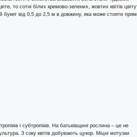
іте, то сотні білих кремово-зелених, жовтих квітів цвіту
й букет від 0,5 до 2,5 м в довжину, яка може стояти прям
тропіків і субтропіків. На батьківщині рослина – це не
ультура. З соку квітів добувають цукор. Міцні мотузки