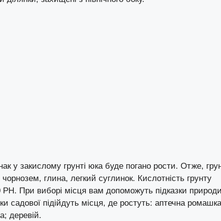
к у закислому грунті юка буде погано рости. Отже, гру
 чорнозем, глина, легкий суглинок. Кислотність грунту
0 PH. При виборі місця вам допоможуть підказки природи
и садової підійдуть місця, де ростуть: аптечна ромашка
; деревій.