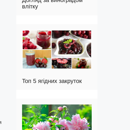
Догляд за виноградом
влітку
Топ 5 ягідних закруток
я