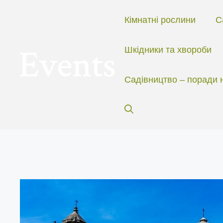
Перейти
до
Кімнатні рослини
С
вмісту
Шкідники та хвороби
Садівництво – поради 