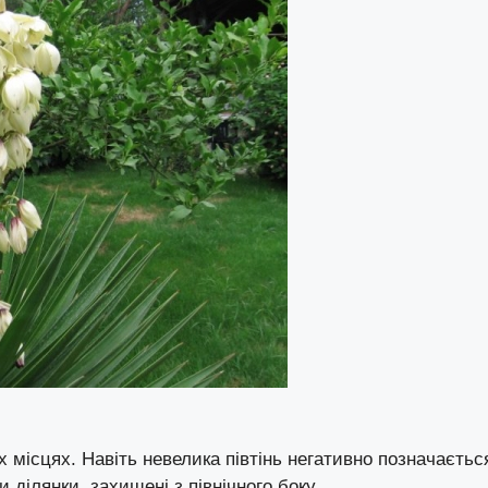
 місцях. Навіть невелика півтінь негативно позначаєтьс
и ділянки, захищені з північного боку.