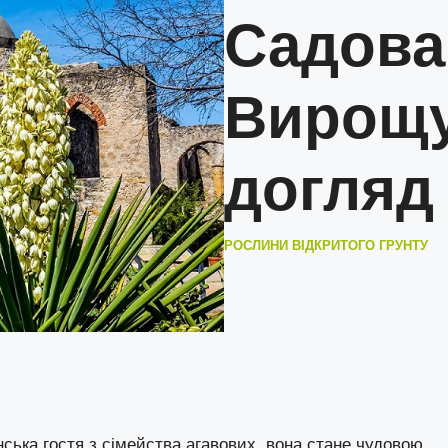
Садова
Вирощу
догляд
РОСЛИНИ ВІДКРИТОГО ГРУНТУ
ська гостя з сімейства агавових, вона стане чудовою