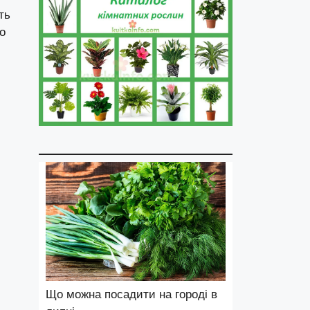
ть
о
Що можна посадити на городі в