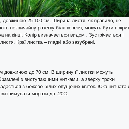
, довжиною 25-100 см. Ширина листя, як правило, не
юють незвичайну розетку біля кореня, можуть бути покрит
а на кінці. Колір визначається видом . Зустрічається і
листя. Краї листка – гладкі або зазубрені.
м довжиною до 70 см. В ширину її листки можуть
обрамлені з виступаючими нитками, а зверху трохи
складається з бежево-білих опущених квіток. Юка нитчата 
 витримувати морози до -20С.