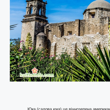
Юка (садова юка) це вічнозелена американ