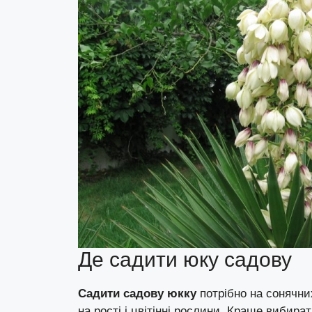
Де садити юку садову
Садити садову юкку
потрібно на сонячних
на рості і цвітінні рослини. Краще вибират