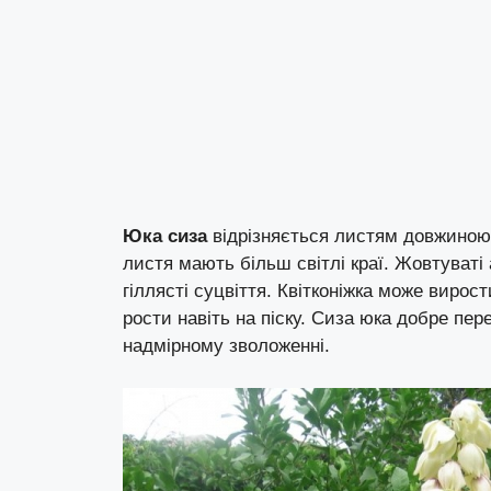
Юка сиза
відрізняється листям довжиною д
листя мають більш світлі краї. Жовтуваті 
гіллясті суцвіття. Квітконіжка може вирос
рости навіть на піску. Сиза юка добре пе
надмірному зволоженні.