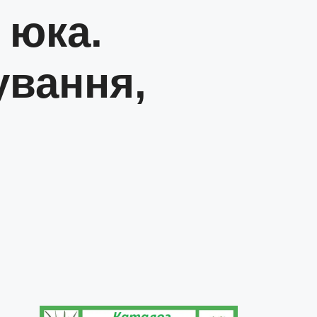
 юка.
вання,