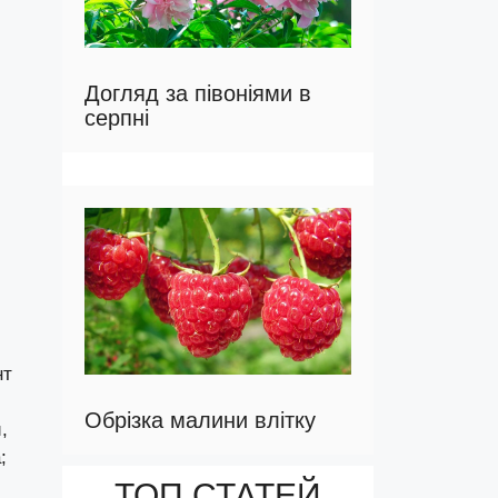
Догляд за півоніями в
серпні
нт
Обрізка малини влітку
,
;
ТОП СТАТЕЙ