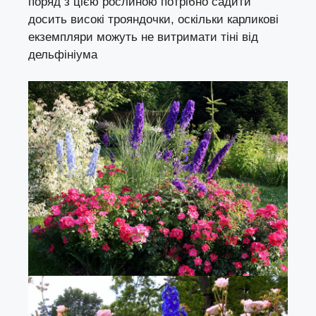
поряд з цією рослиною потрібно садити
досить високі трояндочки, оскільки карликові
екземпляри можуть не витримати тіні від
дельфініума