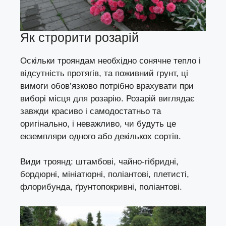
Як строрити розарій
Оскільки трояндам необхідно сонячне тепло і
відсутність протягів, та поживний грунт, ці
вимоги обов’язково потрібно врахувати при
виборі місця для розарію. Розарій виглядає
завжди красиво і самодостатньо та
оригінально, і неважливо, чи будуть це
екземпляри одного або декількох сортів.
Види троянд: штамбові, чайно-гібридні,
бордюрні, мініатюрні, поліантові, плетисті,
флорибунда, ґрунтопокривні, поліантові.