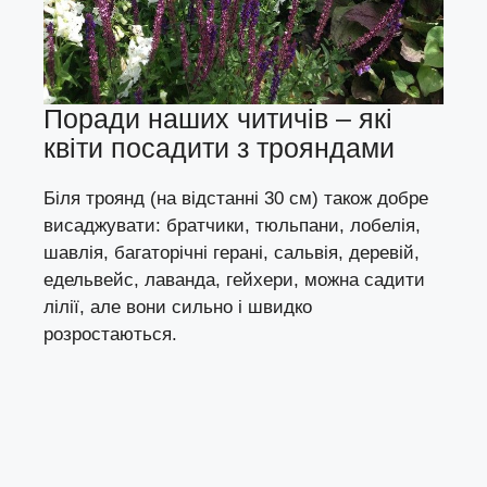
Поради наших читичів – які
квіти посадити з трояндами
Біля троянд (на відстанні 30 см) також добре
висаджувати: братчики, тюльпани, лобелія,
шавлія, багаторічні герані, сальвія, деревій,
едельвейс, лаванда, гейхери, можна садити
лілії, але вони сильно і швидко
розростаються.