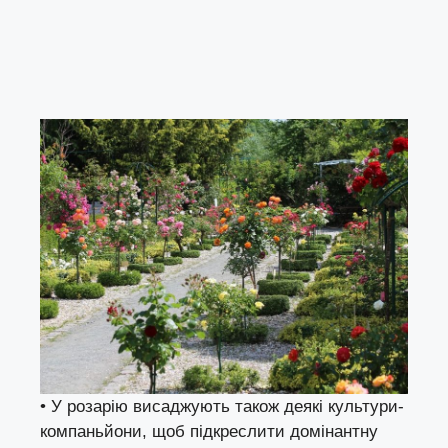
• У розарію висаджують також деякі культури-
компаньйони, щоб підкреслити домінантну