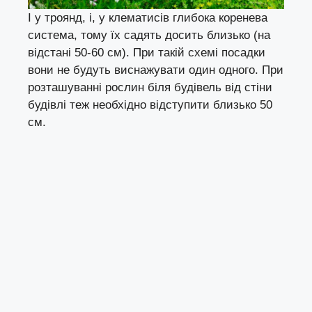
І у троянд, і, у клематисів глибока коренева
система, тому їх садять досить близько (на
відстані 50-60 см). При такій схемі посадки
вони не будуть виснажувати один одного. При
розташуванні рослин біля будівель від стіни
будівлі теж необхідно відступити близько 50
см.