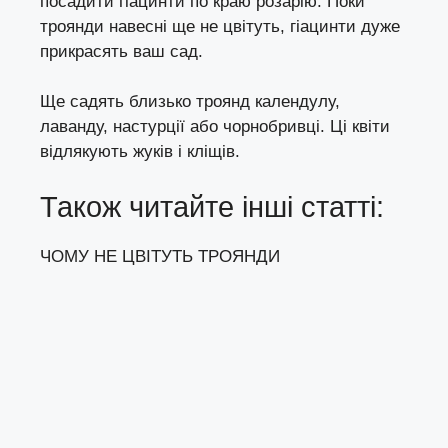
посадити гіацинти по краю розарію. Поки
троянди навесні ще не цвітуть, гіацинти дуже
прикрасять ваш сад.
Ще садять близько троянд календулу,
лаванду, настурції або чорнобривці. Ці квіти
відлякують жуків і кліщів.
Також читайте інші статті:
ЧОМУ НЕ ЦВІТУТЬ ТРОЯНДИ