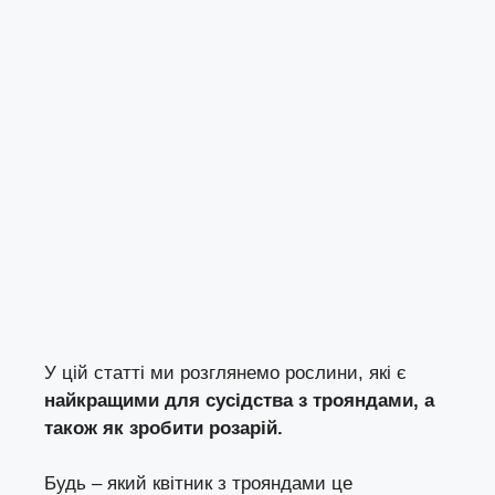
У цій статті ми розглянемо рослини, які є
найкращими для сусідства з трояндами, а
також як зробити розарій.
Будь – який квітник з трояндами це