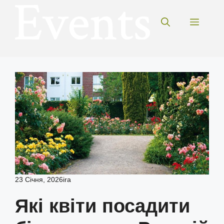
Перейти
до
Меню
вмісту
23 Січня, 2026
ira
Які квіти посадити