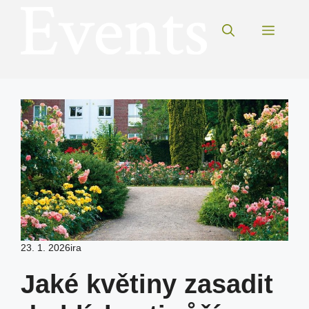
Přeskočit
na
Menu
obsah
23. 1. 2026
ira
Jaké květiny zasadit