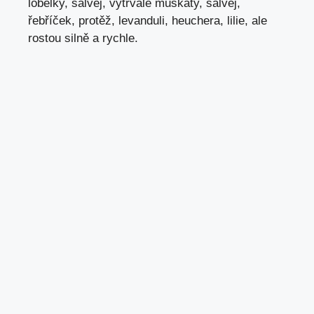
lobelky, šalvěj, vytrvalé muškáty, šalvěj,
řebříček, protěž, levanduli, heuchera, lilie, ale
rostou silně a rychle.