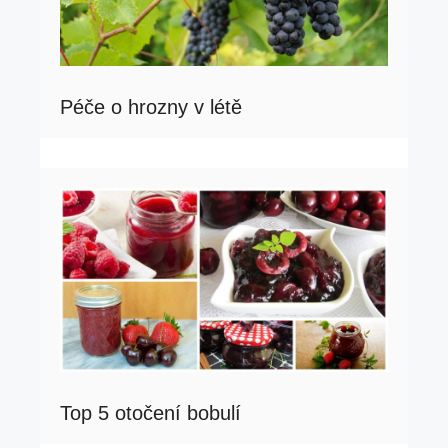
Péče o hrozny v létě
Top 5 otočení bobulí