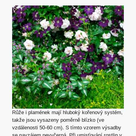
Růže i plamének mají hluboký kořenový systém,
takže jsou vysazeny poměrně blízko (ve
vzdálenosti 50-60 cm). S tímto vzorem výsadby
se navzájem nevyčerpá. Při umisťování rostlin v