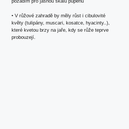
pozadím pro jasnou škálu pupenů
• V růžové zahradě by měly růst i cibulovité
květy (tulipány, muscari, kosatce, hyacinty..),
které kvetou brzy na jaře, kdy se růže teprve
probouzejí.