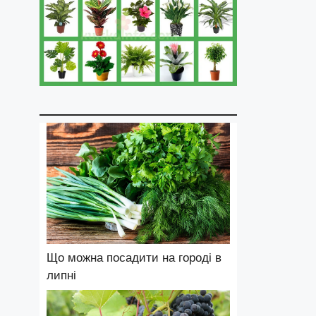
Що можна посадити на городі в
липні