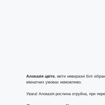
Алоказія цвіте
, квіти невиразні білі зібр
кімнатних умовах неможливо.
Увага! Алоказія рослина отруйна, при пер