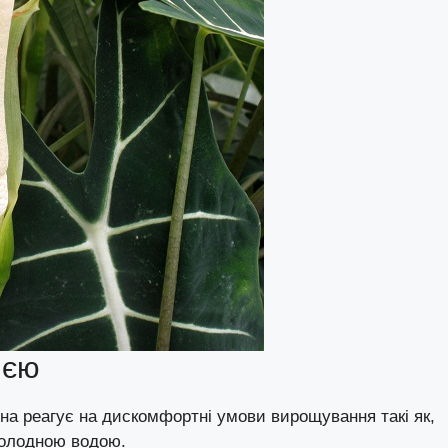
ією
она реагує на дискомфортні умови вирощування такі як,
холодною водою.