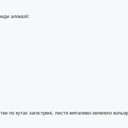
иди алоказії:
стки по кутах загострені, листя металево-зеленого кольор