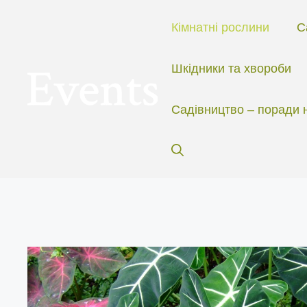
Перейти
до
Кімнатні рослини
С
вмісту
Шкідники та хвороби
Садівництво – поради 