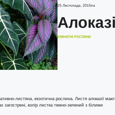
25 Листопада, 2015
ira
Алоказі
КІМНАТНІ РОСЛИНИ
оративно-листяна, екзотична рослина. Листя алоказії маю
х загострені, колір листка темно-зелений з білими