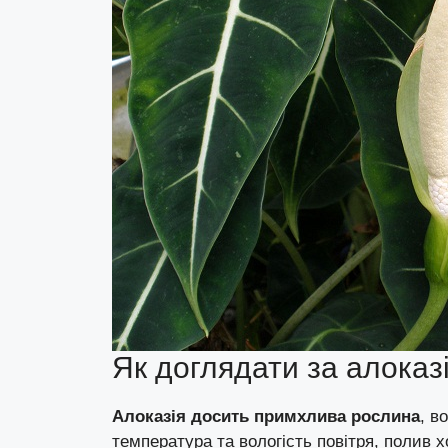
Як доглядати за алоказ
Алоказія досить примхлива рослина
, в
температура та вологість повітря, полив 