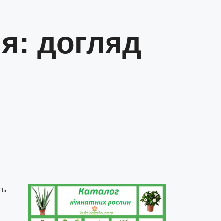
я: догляд
ть