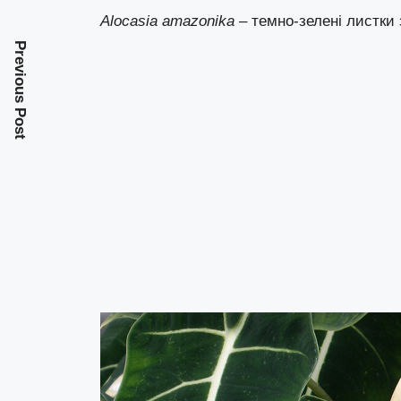
Alocasia amazonika
– темно-зелені листки
Previous Post