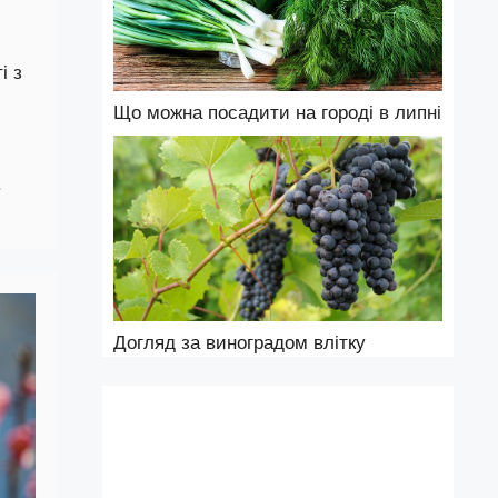
і з
Що можна посадити на городі в липні
.
Догляд за виноградом влітку