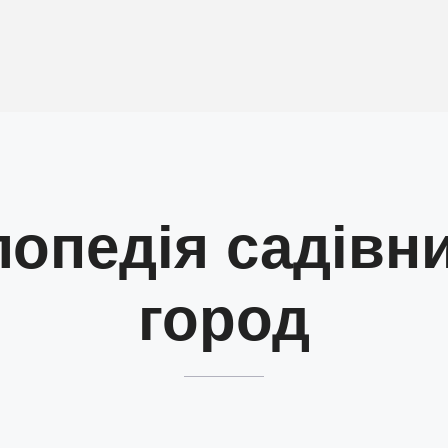
опедія садівн
город