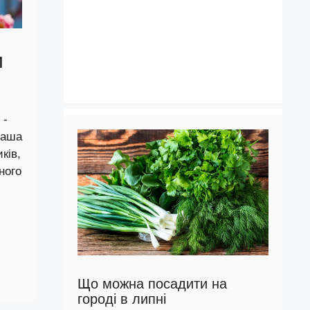
и
 -
наша
ків,
ного
Що можна посадити на
городі в липні