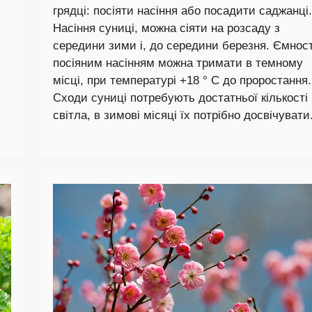
грядці: посіяти насіння або посадити саджанці.
Насіння суниці, можна сіяти на розсаду з
середини зими і, до середини березня. Ємност
посіяним насінням можна тримати в темному
місці, при температурі +18 ° С до проростання.
Сходи суниці потребують достатньої кількості
світла, в зимові місяці їх потрібно досвічувати