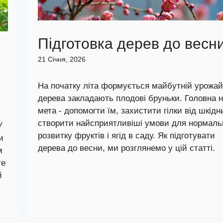
Підготовка дерев до весн
21 Січня, 2026
На початку літа формується майбутній урожай
дерева закладають плодові бруньки. Головна 
мета - допомогти їм, захистити гілки від шкідни
створити найсприятливіші умови для нормаль
У
розвитку фруктів і ягід в саду. Як підготувати
и
дерева до весни, ми розглянемо у цій статті.
м
те
й