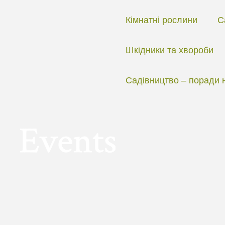
Перейти
до
Кімнатні рослини
С
вмісту
Шкідники та хвороби
Садівництво – поради 