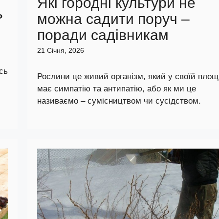
Які городні культури не
ь
можна садити поруч –
поради садівникам
21 Січня, 2026
сь
Рослини це живий організм, який у своїй площ
має симпатію та антипатію, або як ми це
називаємо – сумісництвом чи сусідством.