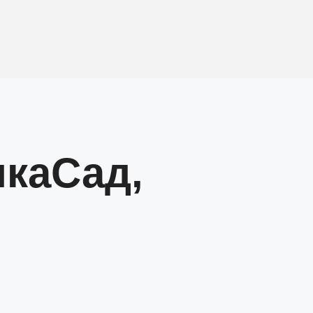
ика
Сад,