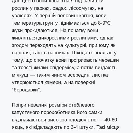
для цього вони ховаються під залишки
рослин у парках, садах, лісосмугах, на
узліссях. У першій половині квітня, коли
температура грунту піднімається до 8-9°С
жуки прокидаються. На початку вони
живляться дикорослими рослинами, однак
згодом переходять на культурні, причому як
на поля, так і в парниках. Шкода їх полягає у
тому, що спочатку вони прогризають черешки
та товсті жилки епідермісу, а потім виїдають
м’якуш — таким чином всередині листка
утворюються камери, а на поверхні
“бородавки”.
Попри невеликі розміри стеблевого
капустяного порохоботника його самки
відзначаються високою плодючістю — 40-60
яєць, які відкладають по 3-4 штуки. Такі місця