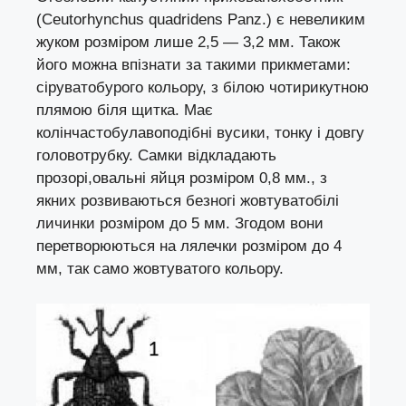
(Ceutorhynchus quadridens Panz.) є невеликим
жуком розміром лише 2,5 — 3,2 мм. Також
його можна впізнати за такими прикметами:
сіруватобурого кольору, з білою чотирикутною
плямою біля щитка. Має
колінчастобулавоподібні вусики, тонку і довгу
головотрубку. Самки відкладають
прозорі,овальні яйця розміром 0,8 мм., з
якних розвиваються безногі жовтуватобілі
личинки розміром до 5 мм. Згодом вони
перетворюються на лялечки розміром до 4
мм, так само жовтуватого кольору.