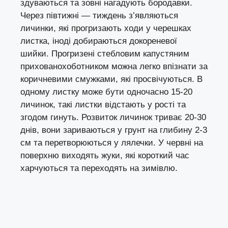
здуваються та зовні нагадують бородавки.
Через півтижні — тиждень з’являються
личинки, які прогризають ходи у черешках
листка, іноді добираються докореневої
шийки. Прогризені стебловим капустяним
прихованохоботником можна легко впізнати за
коричневими смужками, які просвічуються. В
одному листку може бути одночасно 15-20
личинок, такі листки відстають у рості та
згодом гинуть. Розвиток личинок триває 20-30
днів, вони зариваються у грунт на глибину 2-3
см та перетворюються у лялечки. У червні на
поверхню виходять жуки, які короткий час
харчуються та переходять на зимівлю.