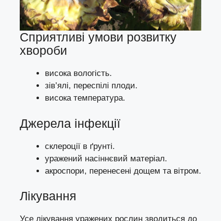
Сприятливі умови розвитку
хвороби
висока вологість.
зів’ялі, переспілі плоди.
висока температура.
Джерела інфекції
склероції в ґрунті.
уражений насіннєвий матеріал.
акроспори, перенесені дощем та вітром.
Лікування
Усе лікування уражених рослин зводиться до