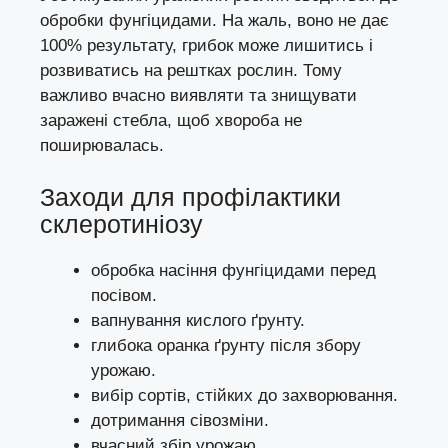
обробки фунгіцидами. На жаль, воно не дає
100% результату, грибок може лишитись і
розвиватись на рештках рослин. Тому
важливо вчасно виявляти та знищувати
заражені стебла, щоб хвороба не
поширювалась.
Заходи для профілактики
склеротиніозу
обробка насіння фунгіцидами перед
посівом.
вапнування кислого ґрунту.
глибока оранка ґрунту після збору
урожаю.
вибір сортів, стійких до захворювання.
дотримання сівозміни.
вчасний збір урожаю.