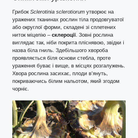
Грибок
Sclerotinia sclerotiorum
утворює на
уражених тканинах рослин тіла продовгуватої
або округлої форми, складені зі сплетених
ниток міцелію –
склероції
. Зовні рослина
виглядає так, ніби покрита пліснявою, звідки і
назва біла гниль. Здебільшого хвороба
проявляється біля основи стебла, проте
ураження буває і вище, в місцях розгалужень.
Хвора рослина засихає, плоди в’януть,
покриваючись білим нальотом, який згодом
чорніє.