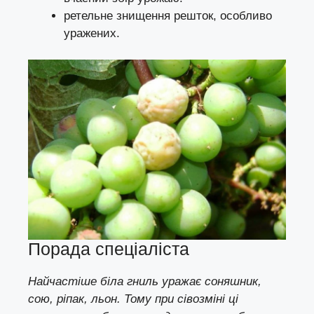
ретельне знищення решток, особливо
уражених.
Порада спеціаліста
Найчастіше біла гниль уражає соняшник,
сою, ріпак, льон. Тому при сівозміні ці