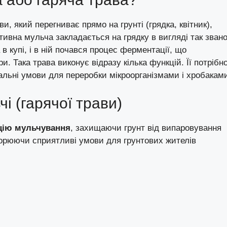
и, який перегниває прямо на грунті (грядка, квітник),
ивна мульча закладається на грядку в вигляді так звано
в купі, і в ній почався процес ферментації, що
 Така трава виконує відразу кілька функцій. Її потрібн
льні умови для переробки мікроорганізмами і хробакам
і (гарячої трави)
цію мульчування
, захищаючи грунт від випаровування
творюючи сприятливі умови для грунтових жителів