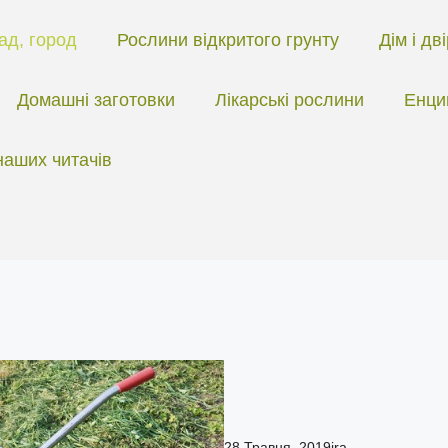
ад, город
Рослини відкритого грунту
Дім і дв
Домашні заготовки
Лікарські рослини
Енци
наших читачів
28 Травня, 2019
ira