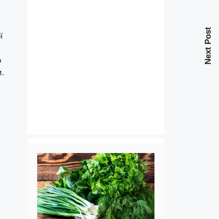
Next Post
ї
о
и.