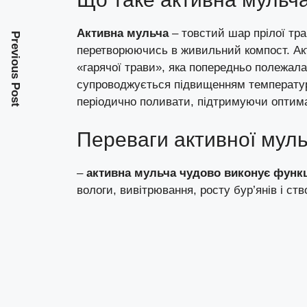
Активна мульча
– товстий шар прілої трав
Previous Post
перетворюючись в живильний компост. Акт
«гарячої трави», яка попередньо полежала 
супроводжується підвищенням температури.
періодично поливати, підтримуючи оптима
Переваги активної мульч
–
активна мульча чудово виконує функ
вологи, вивітрювання, росту бур’янів і с