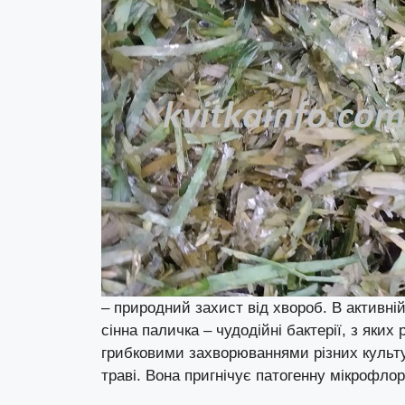
– природний захист від хвороб. В активні
сінна паличка – чудодійні бактерії, з яких
грибковими захворюваннями різних культур
траві. Вона пригнічує патогенну мікрофл