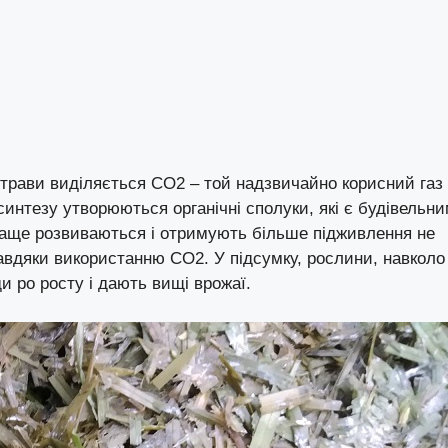
 трави виділяється СО2 – той надзвичайно корисний газ
синтезу утворюються органічні сполуки, які є будівельн
краще розвиваються і отримують більше підживлення не
 завдяки використанню СО2. У підсумку, рослини, навколо
и ро росту і дають вищі врожаї.