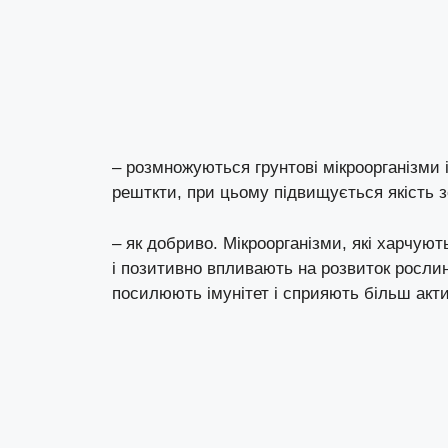
– розмножуються грунтові мікроорганізми 
решткти, при цьому підвищується якість з
– як добриво. Мікроорганізми, які харчуют
і позитивно впливають на розвиток рослин.
посилюють імунітет і сприяють більш акт