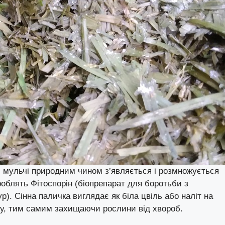
й мульчі природним чином з’являється і розмножується
 роблять Фітоспорін (біопрепарат для боротьби з
). Сінна паличка виглядає як біла цвіль або наліт на
ору, тим самим захищаючи рослини від хвороб.