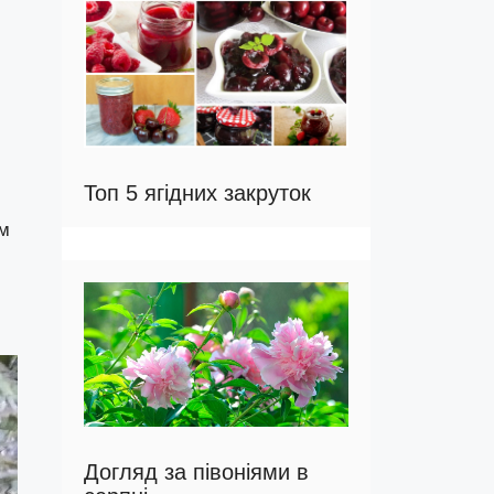
Топ 5 ягідних закруток
им
Догляд за півоніями в