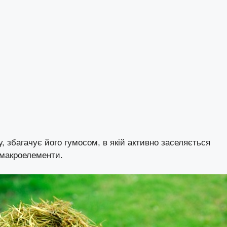
, збагачує його гумосом, в якій активно заселяється
і макроелементи.