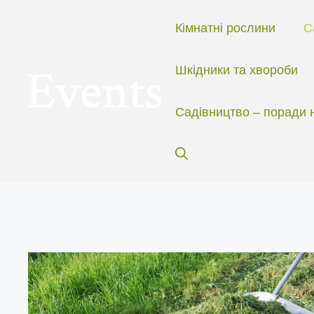
Перейти
до
Кімнатні рослини
С
вмісту
Шкідники та хвороби
Садівництво – поради 