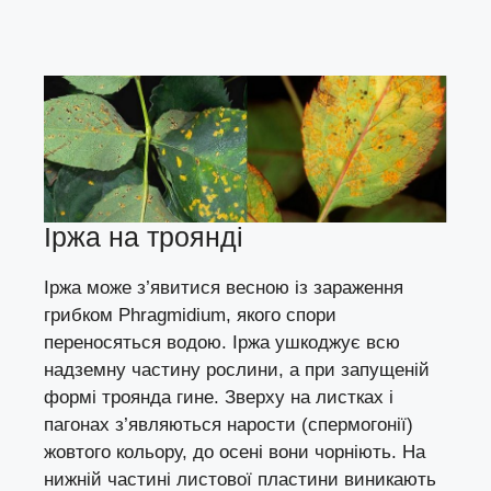
Іржа на троянді
Іржа
може з’явитися весною із зараження
грибком Phragmidium, якого спори
переносяться водою. Іржа ушкоджує всю
надземну частину рослини, а при запущеній
формі троянда гине. Зверху на листках і
пагонах з’являються нарости (спермогонії)
жовтого кольору, до осені вони чорніють. На
нижній частині листової пластини виникають