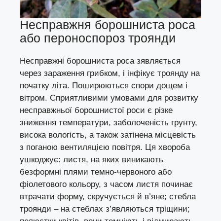
Несправжня борошниста роса
або пероноспороз троянди
Несправжні борошниста роса зявляється
через зараження грибком, і інфікує троянду на
початку літа. Поширюються спори дощем і
вітром. Сприятливими умовами для розвитку
несправжньої борошнистої роси є різке
зниження температури, заболоченість грунту,
висока вологість, а також затінена місцевість
з поганою вентиляцією повітря. Ця хвороба
ушкоджує: листя, на яких виникають
безформні плями темно-червоного або
фіолетового кольору, з часом листя починає
втрачати форму, скручується й в’яне; стебла
троянди – на стеблах з’являються тріщини;