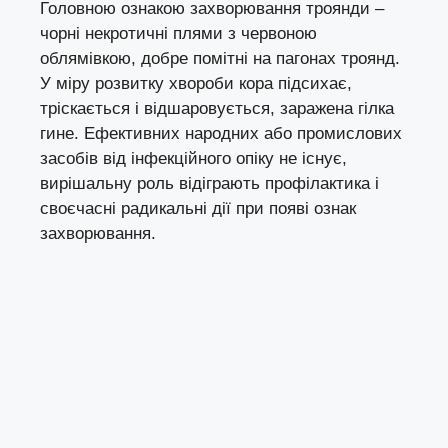
Головною ознакою захворювання троянди –
чорні некротичні плями з червоною
облямівкою, добре помітні на пагонах троянд.
У міру розвитку хвороби кора підсихає,
тріскається і відшаровується, заражена гілка
гине. Ефективних народних або промислових
засобів від інфекційного опіку не існує,
вирішальну роль відіграють профілактика і
своєчасні радикальні дії при появі ознак
захворювання.