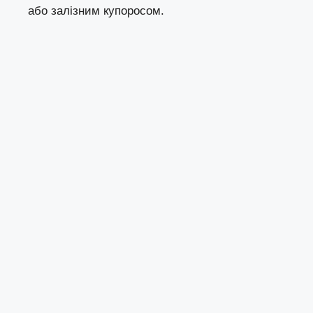
або залізним купоросом.