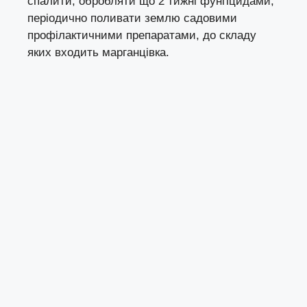
спалити, обробляти що 2 тижні фунгіцидами,
періодично поливати землю садовими
профілактичними препаратами, до складу
яких входить марганцівка.