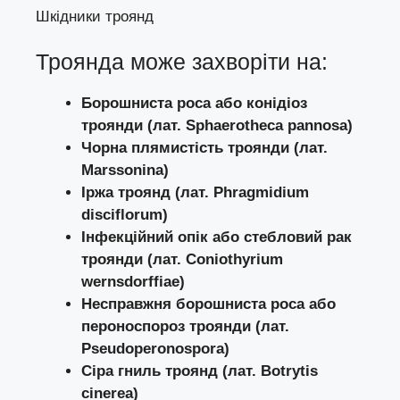
Шкідники троянд
Троянда може захворіти на:
Борошниста роса або конідіоз
троянди (лат. Sphaerotheca pannosa)
Чорна плямистість троянди (лат.
Marssonina)
Іржа троянд (лат. Phragmidium
disciflorum)
Інфекційний опік або стебловий рак
троянди (лат. Coniothyrium
wernsdorffiae)
Несправжня борошниста роса або
пероноспороз троянди (лат.
Pseudoperonospora)
Сіра гниль троянд (лат. Botrytis
cinerea)