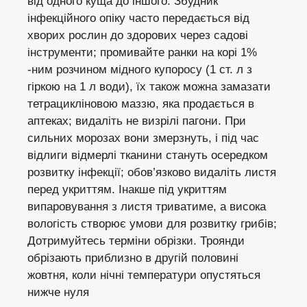
від одного куща до іншого. Збудник
інфекційного опіку часто передається від
хворих рослин до здорових через садові
інструменти; промивайте ранки на корі 1%
-ним розчином мідного купоросу (1 ст. л з
гіркою на 1 л води), їх також можна замазати
тетрацикліновою маззю, яка продається в
аптеках; видаліть не визрілі пагони. При
сильних морозах вони змерзнуть, і під час
відлиги відмерлі тканини стануть осередком
розвитку інфекції; обов’язково видаліть листя
перед укриттям. Інакше під укриттям
випаровування з листя триватиме, а висока
вологість створює умови для розвитку грибів;
Дотримуйтесь терміни обрізки. Троянди
обрізають приблизно в другій половині
жовтня, коли нічні температури опустяться
нижче нуля