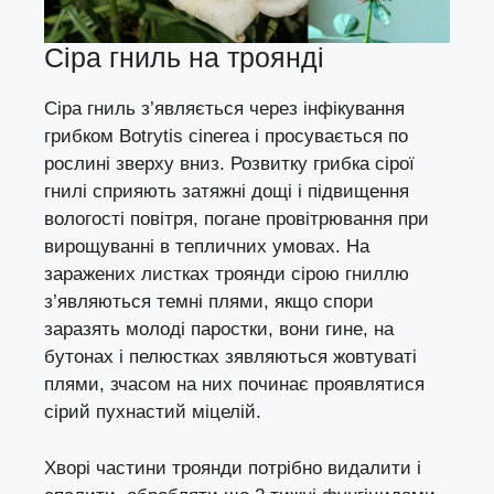
Сіра гниль на троянді
Сіра гниль з’являється через інфікування
грибком Botrytis cinerea і просувається по
рослині зверху вниз. Розвитку грибка сірої
гнилі сприяють затяжні дощі і підвищення
вологості повітря, погане провітрювання при
вирощуванні в тепличних умовах. На
заражених листках троянди сірою гниллю
з’являються темні плями, якщо спори
заразять молоді паростки, вони гине, на
бутонах і пелюстках зявляються жовтуваті
плями, зчасом на них починає проявлятися
сірий пухнастий міцелій.
Хворі частини троянди потрібно видалити і