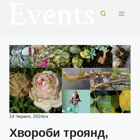
Перейти
до
Меню
вмісту
14 Червня, 2024
ira
Хвороби троянд,