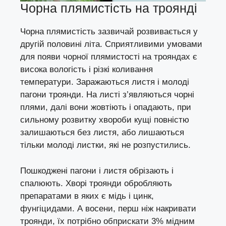
Чорна плямистість на троянді
Чорна плямистість зазвичай розвивається у
другій половині літа. Сприятливими умовами
для появи чорної плямистості на трояндах є
висока вологість і різкі коливання
температури. Заражаються листя і молоді
пагони троянди. На листі з’являються чорні
плями, далі вони жовтіють і опадають, при
сильному розвитку хвороби кущі повністю
залишаються без листя, або лишаються
тільки молоді листки, які не розпустились.
Пошкоджені пагони і листя обрізають і
спалюють. Хворі троянди обробляють
препаратами в яких є мідь і цинк,
фунгіцидами. А восени, перш ніж накривати
троянди, їх потрібно обприскати 3% мідним