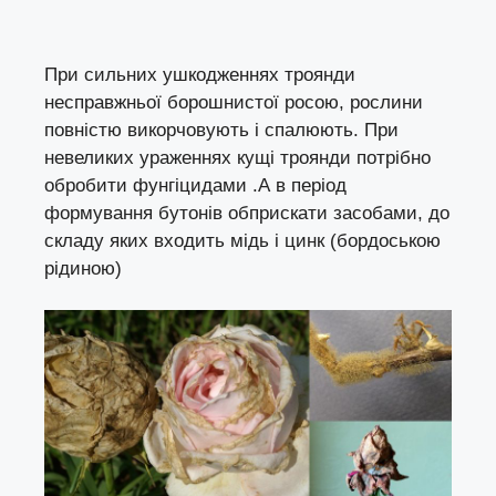
При сильних ушкодженнях троянди
несправжньої борошнистої росою, рослини
повністю викорчовують і спалюють. При
невеликих ураженнях кущі троянди потрібно
обробити фунгіцидами .А в період
формування бутонів обприскати засобами, до
складу яких входить мідь і цинк (бордоською
рідиною)