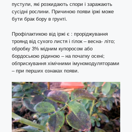
пустули, які розкидають спори і заражають
сусідні рослини. Причиною появи іржі може
бути брак бору в грунті.
Профілактикою від іржі є : проріджування
троянд від сухого листя і гілок – весна- літо;
обробку 3% мідним купоросом або
бордоською рідиною – на початку осені;
обприскування хімічними імуномодуляторами
– при перших ознаках появи.