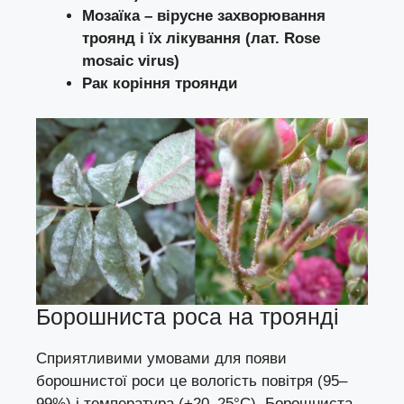
Мозаїка – вірусне захворювання
троянд і їх лікування (лат. Rose
mosaic virus)
Рак коріння троянди
Борошниста роса на троянді
Сприятливими умовами для появи
борошнистої роси це вологість повітря (95–
99%) і температура (+20–25°С). Борошниста