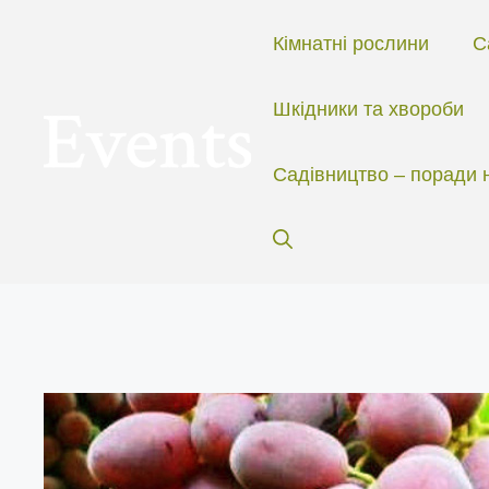
Перейти
до
Кімнатні рослини
С
вмісту
Шкідники та хвороби
Садівництво – поради 