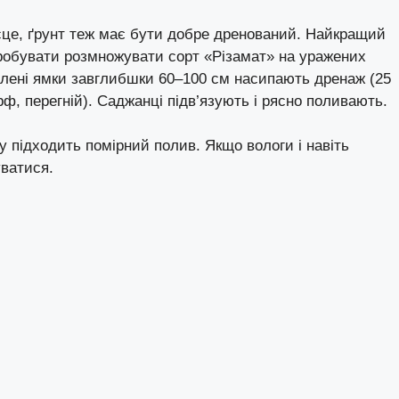
сце, ґрунт теж має бути добре дренований. Найкращий
робувати розмножувати сорт «Різамат» на уражених
влені ямки завглибшки 60–100 см насипають дренаж (25
рф, перегній). Саджанці підв’язують і рясно поливають.
 підходить помірний полив. Якщо вологи і навіть
уватися.