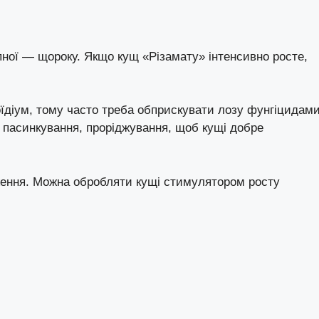
упної — щороку. Якщо кущ «Різамату» інтенсивно росте,
діум, тому часто треба обприскувати лозу фунгіцидами
 пасинкування, проріджування, щоб кущі добре
ження. Можна обробляти кущі стимулятором росту