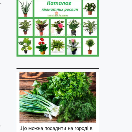
,
.
Що можна посадити на городі в