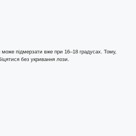
н може підмерзати вже при 16–18 градусах. Тому,
біцятися без укривання лози.