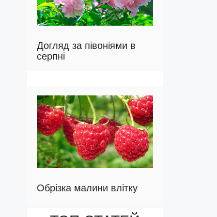
Догляд за півоніями в
серпні
Обрізка малини влітку