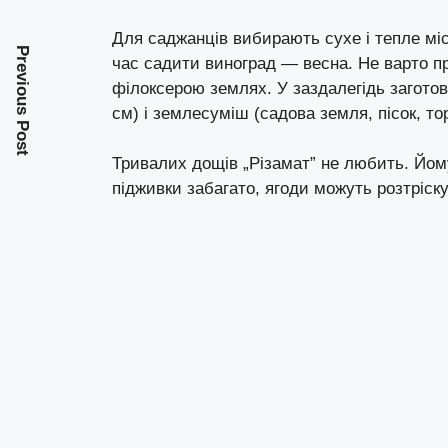
Для саджанців вибирають сухе і тепле мі
Previous Post
час садити виноград — весна. Не варто п
філоксерою землях. У заздалегідь загото
см) і землесуміш (садова земля, пісок, то
Тривалих дощів „Різамат” не любить. Йому
підживки забагато, ягоди можуть розтріск