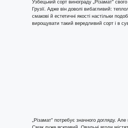
Узбецький сорт винограду „Різамат” свого
Грузії. Адже він доволі вибагливий: тепл
смакові й естетичні якості настільки под
вирощувати такий вередливий сорт і в сув
„Різамат” потребує значного догляду. Але
Смак дуже яскравий. Овальні ягоди містят