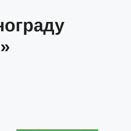
нограду
т»