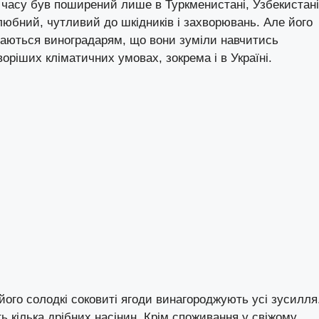
 часу був поширений лише в Туркменистані, Узбекистані
олюбний, чутливий до шкідників і захворювань. Але його
обаються виноградарям, що вони зуміли навчитись
оріших кліматичних умовах, зокрема і в Україні.
 його солодкі соковиті ягоди винагороджують усі зусилля
ь кілька дрібних насінин. Крім споживання у свіжому