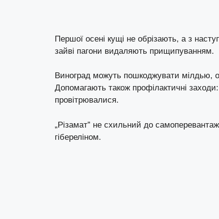
Першої осені кущі не обрізають, а з наст
зайві пагони видаляють прищипуванням.
Виноград можуть пошкоджувати мілдью, ої
Допомагають також профілактичні заходи:
провітрювалися.
„Різамат” не схильний до самопереванта
гібереліном.