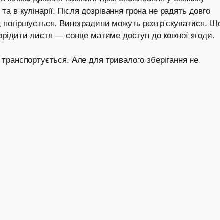
та в кулінарії. Після дозрівання грона не радять довго
д погіршується. Виноградини можуть розтріскуватися. Щ
рорідити листя — сонце матиме доступ до кожної ягоди.
транспортується. Але для тривалого зберігання не