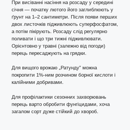
При висіванні насіння на розсаду у середині
січня — початку лютого його заглиблюють у
ґрунт на 1–2 сантиметри. Після появи перших
двох листочків підживлюють суперфосфатом,
а потім пікірують. Розсаду слід регулярно
поливати і що три тижні підживлювати.
Орієнтовно у травні (залежно від погоди)
перець пересаджують на грядки.
Для вищого врожаю „Ратунду” можна
покропити 1%-ним розчином борної кислоти і
калійними добривами.
Для профілактики сезонних захворювань
перець варто обробити фунгіцидами, хоча
загалом сорт дуже стійкий до хвороб.