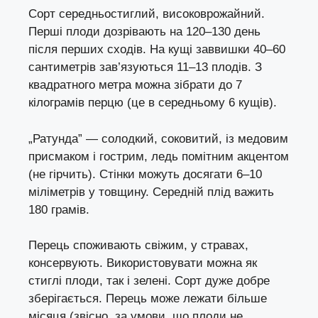
Сорт середньостиглий, високоврожайний.
Перші плоди дозрівають на 120–130 день
після перших сходів. На кущі заввишки 40–60
сантиметрів зав’язуються 11–13 плодів. З
квадратного метра можна зібрати до 7
кілограмів перцю (це в середньому 6 кущів).
„Ратунда” — солодкий, соковитий, із медовим
присмаком і гострим, ледь помітним акцентом
(не гірчить). Стінки можуть досягати 6–10
міліметрів у товщину. Середній плід важить
180 грамів.
Перець споживають свіжим, у стравах,
консервують. Використовувати можна як
стиглі плоди, так і зелені. Сорт дуже добре
зберігається. Перець може лежати більше
місяця (звісно, за умови, що плоди не