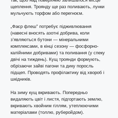
так, щоб над поверхнею залишалося місце
щеплення. Троянду ще раз поливають, лунки
мульчують торфом або перегноєм.
„Фаєр флеш” потребує підживлювання
(навесні вносять азотні добрива, коли
з’являються бутони — мінеральними
комплексами, в кінці сезону — фосфорно-
калійними добривами) та поливання (у спеку
двічі на тиждень). Кущ троянди формують,
обрізаючи зайві пагони та дику поросль
підщеп. Проводять профілактику від хвороб і
шкідників.
На зиму кущ вкривають. Попередньо
видаляють цвіт і листя, підгортають землю,
вкривають хвойним гіллям, утеплюючими
матеріалами (толлю, руберойдом).