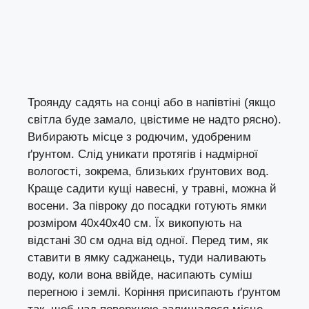
Троянду садять на сонці або в напівтіні (якщо
світла буде замало, цвістиме не надто рясно).
Вибирають місце з родючим, удобреним
ґрунтом. Слід уникати протягів і надмірної
вологості, зокрема, близьких ґрунтових вод.
Краще садити кущі навесні, у травні, можна й
восени. За півроку до посадки готують ямки
розміром 40х40х40 см. Їх викопують на
відстані 30 см одна від одної. Перед тим, як
ставити в ямку саджанець, туди наливають
воду, коли вона ввійде, насипають суміш
перегною і землі. Коріння присипають ґрунтом