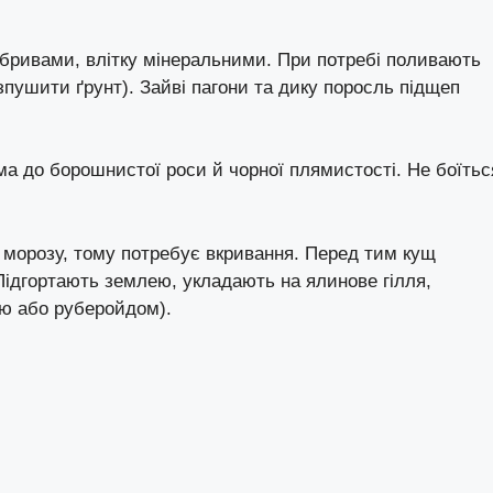
бривами, влітку мінеральними. При потребі поливають
озпушити ґрунт). Зайві пагони та дику поросль підщеп
ма до борошнистої роси й чорної плямистості. Не боїтьс
в морозу, тому потребує вкривання. Перед тим кущ
ідгортають землею, укладають на ялинове гілля,
ю або руберойдом).