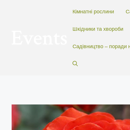
Перейти
до
Кімнатні рослини
С
вмісту
Шкідники та хвороби
Садівництво – поради 