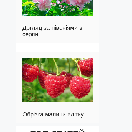
Догляд за півоніями в
серпні
Обрізка малини влітку