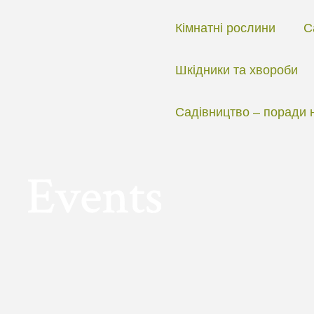
Перейти
до
Кімнатні рослини
С
вмісту
Шкідники та хвороби
Садівництво – поради 