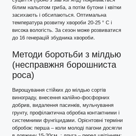
білим нальотом гриба, а потім бутони і квітки
засихають і обсипаються. Оптимальна
температура розвитку хвороби 20-25 ° С і
висока вологість. За сезон може розвиватися
до 16 генерацій збудника хвороби.
Методи боротьби з мілдью
(несправжня борошниста
роса)
Вирощування стійких до мілдью сортів
винограду, внесення калійно-фосфорних
добрив, видалення пасинків, мульчування
грунту, профілактична обробка контактними і
системними фунгіцидами. Орієнтовні терміни
обробок: перша – коли молоді пагони досягли
в довжину 15-20см .; друга – перед цвітінням;