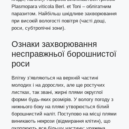
Plasmopara viticola Berl. et Toni – облігатним
паразитом. Найбільш шкідливе захворювання
при високій вологості повітря (часті дощі,
роси, субтропічні зони).
Ознаки захворювання
несправжньої борошнистої
роси
Влітку з’являються на верхній частині
молодих і на дорослих, але ще ростучих
листках, так звані, жирні плями округлої
форми будь-яких розмірів. У вологу погоду з
нижнього боку на плямі утворюється білий
борошнистий наліт. Поступово на місці плями
виникають некрози (відмирання клітин), що
охоплюють все більшу частину; уражена