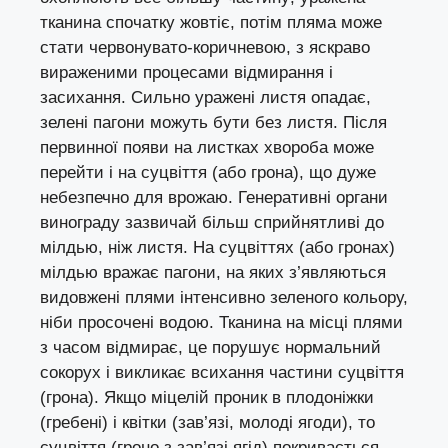
тканина спочатку жовтіє, потім пляма може
стати червонувато-коричневою, з яскраво
вираженими процесами відмирання і
засихання. Сильно уражені листя опадає,
зелені пагони можуть бути без листя. Після
первинної появи на листках хвороба може
перейти і на суцвіття (або грона), що дуже
небезпечно для врожаю. Генеративні органи
винограду зазвичай більш сприйнятливі до
мілдью, ніж листя. На суцвіттях (або гронах)
мілдью вражає пагони, на яких з’являються
видовжені плями інтенсивно зеленого кольору,
ніби просочені водою. Тканина на місці плями
з часом відмирає, це порушує нормальний
сокорух і викликає всихання частини суцвіття
(грона). Якщо міцелій проник в плодоніжки
(гребені) і квітки (зав’язі, молоді ягоди), то
суцвіття (гроно з зав’язі ягід) покривається