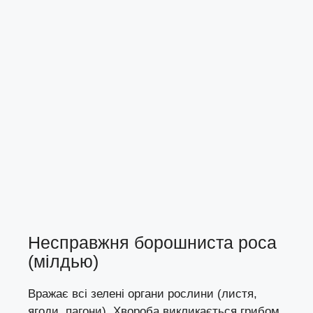
Несправжня борошниста роса
(мілдью)
Вражає всі зелені органи рослини (листя,
ягоди, пагони). Хвороба викликається грибом