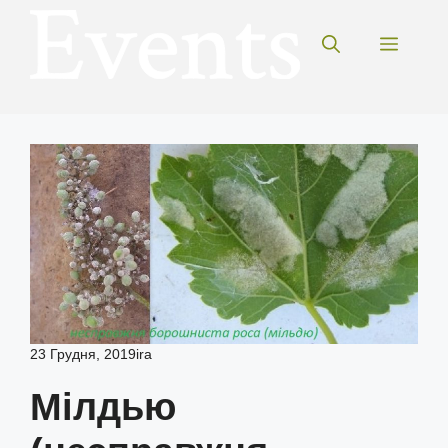
Перейти
до
Меню
вмісту
23 Грудня, 2019
ira
Мілдью