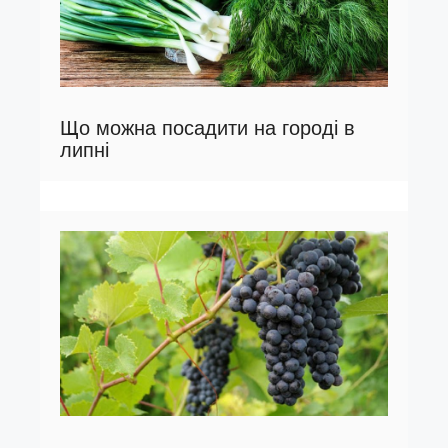
Що можна посадити на городі в
липні