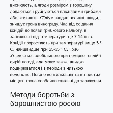
висихають, а ягоди розміром з горошину
лопаються і руйнуються пліснявими грибами
або всихають. Оїдіум завдає великої шкоди,
знищує грона винограду. Час від осідання
конідій до появи грибкового нальоту, в
залежності від температури, це 7-14 днів.
Конідії проростають при температурі вище 5 °
С, найшвидше при 25-35 ° С. Гриб
з’являється здебільшого при помірно-теплій і
сирій погоді, але може також швидко
поширюватися і в періоди з низькою
вологістю. Погано вентильовані та в тінистих
місцях, грона особливо схильні до зараження.
Методи боротьби з
борошнистою росою