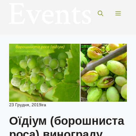
Перейти
до
Меню
вмісту
23 Грудня, 2019
ira
Оїдіум (борошниста
роса) винограду