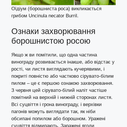
Оїдіум (борошниста роса) викликається
грибом Uncinula necator Burril.
Ознаки захворювання
борошнистою росою
Якщо ж ви помітили, що одна частина
винограду розвивається інакше, або відстає у
рості, чи листя виглядають кучерявими, і
покриті повністю або частково сірувато-білим
пилом – це є першою ознакою захворювання.
З червня цей сірувато-білий наліт частіше
помітний на верхній і нижній сторонах листя.
Всі суцвіття і грона винограду, і верхівки
пагонів можуть виглядати так, як ніби
обсипані попилом або борошном. Уражені
суцвіття відмирають. Заражені ягоди