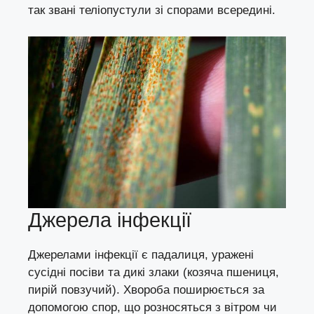
так звані теліопустули зі спорами всередині.
Джерела інфекції
Джерелами інфекції є падалиця, уражені
сусідні посіви та дикі злаки (козяча пшениця,
пирій повзучий). Хвороба поширюється за
допомогою спор, що розносяться з вітром чи