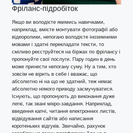
Фріланс-підробіток
Якщо ви володієте якимись навичками,
наприклад, вмієте монтувати фотографії або
відеоролики, непогано володієте іноземними
мовами і здатні перекладати тексти, то
сміливо реєструйтеся на біржах по фрілансу і
пропонуйте свої послуги. Пару годин в день
може принести непогану суму. Ну а тим, хто
зовсім не вірить в себе і вважає, що
абсолютно ні на що не здатний, теж немає
абсолютно ніякого приводу засмучуватися.
Існують, що пропонують до виконання дуже
легкі, так звані мікро-завдання. Наприклад,
введення капчі, читання електронних листів,
відвідування сайтів або написання
коротеньких відгуків. Звичайно, рахунок