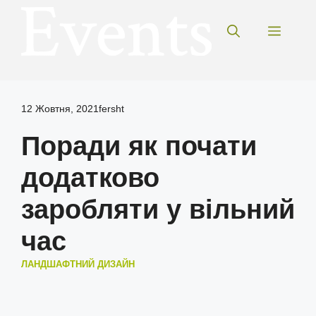
Перейти
до
Меню
вмісту
12 Жовтня, 2021
fersht
Поради як почати
додатково
заробляти у вільний
час
ЛАНДШАФТНИЙ ДИЗАЙН