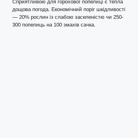
Сприятливою для горохової попелиці є тепла
дощова погода. Економічний поріг шкідливості
— 20% рослин із слабою заселеністю чи 250-
300 попелиць на 100 змахів сачка.