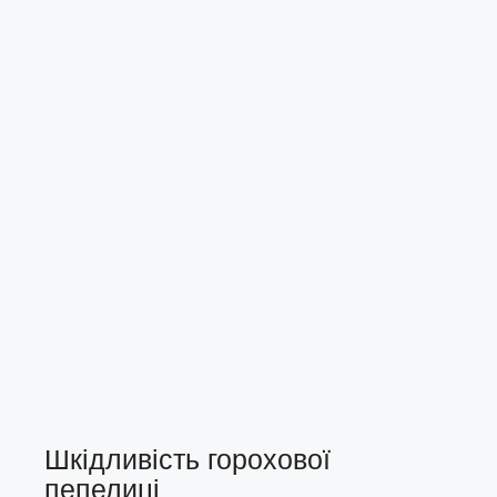
Шкідливість горохової
пепелиці