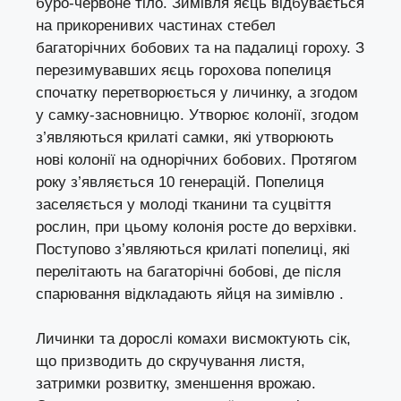
буро-червоне тіло. Зимівля яєць відбувається
на прикоренивих частинах стебел
багаторічних бобових та на падалиці гороху. З
перезимувавших яєць горохова попелиця
спочатку перетворюється у личинку, а згодом
у самку-засновницю. Утворює колонії, згодом
з’являються крилаті самки, які утворюють
нові колонії на однорічних бобових. Протягом
року з’являється 10 генерацій. Попелиця
заселяється у молоді тканини та суцвіття
рослин, при цьому колонія росте до верхівки.
Поступово з’являються крилаті попелиці, які
перелітають на багаторічні бобові, де після
спарювання відкладають яйця на зимівлю .
Личинки та дорослі комахи висмоктують сік,
що призводить до скручування листя,
затримки розвитку, зменшення врожаю.