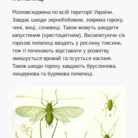
Розповсюджена по всій території України.
Завдає шкоди зернобобовим, зокрема гороху,
чині, виці, сочевиці. Також можуть шкодити
капустяним (хрестоцвітним). Висмоктуючи сік
горіхові попелиці вводять у рослину токсини,
тож ті починають відставати у розвитку,
змешується врожай та псується насіння.
Також шкоди гороху завдають бруслинова,
люцернова та бурякова попелиці.