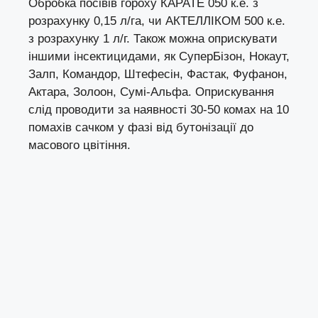
Обробка посівів гороху КАРАТЕ 050 к.е. з
розрахунку 0,15 л/га, чи АКТЕЛЛІКОМ 500 к.е.
з розрахунку 1 л/г. Також можна оприскувати
іншими інсектицидами, як СуперБізон, Нокаут,
Залп, Командор, Штефесін, Фастак, Фуфанон,
Актара, Золоон, Сумі-Альфа. Оприскування
слід проводити за наявності 30-50 комах на 10
помахів сачком у фазі від бутонізації до
масового цвітіння.