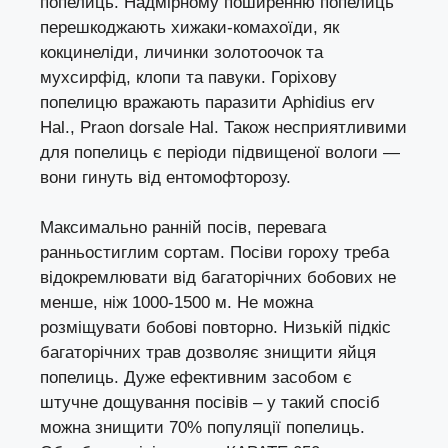
попелиць. Надмірному поширенню попелиць
перешкоджають хижаки-комахоїди, як
кокцинеліди, личинки золотоочок та
мухсирфід, клопи та павуки. Горіхову
попелицю вражають паразити Aphidius erv
Hal., Praon dorsale Hal. Також несприятливими
для попелиць є періоди підвищеної вологи —
вони гинуть від ентомофторозу.
Максимально ранній посів, перевага
ранньостиглим сортам. Посіви гороху треба
відокремлювати від багаторічних бобових не
менше, ніж 1000-1500 м. Не можна
розміщувати бобові повторно. Низькій підкіс
багаторічних трав дозволяє знищити яйця
попелиць. Дуже ефективним засобом є
штучне дощування посівів – у такий спосіб
можна знищити 70% популяції попелиць.