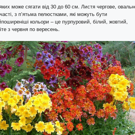
ких може сягати від 30 до 60 см. Листя чергове, овальн
часті, з п’ятьма пелюстками, які можуть бути
йпоширеніші кольори – це пурпуровий, білий, жовтий,
іте з червня по вересень.