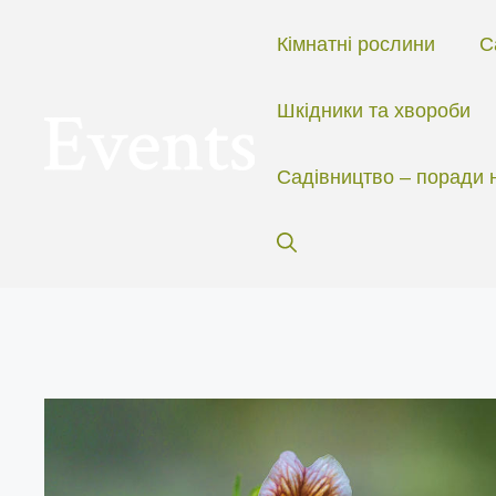
Перейти
до
Кімнатні рослини
С
вмісту
Шкідники та хвороби
Садівництво – поради 