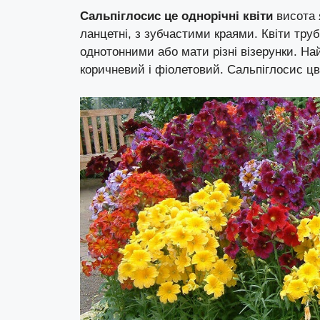
Сальпіглосис це однорічні квіти
висота я
ланцетні, з зубчастими краями. Квіти труб
однотонними або мати різні візерунки. На
коричневий і фіолетовий. Сальпіглосис цв