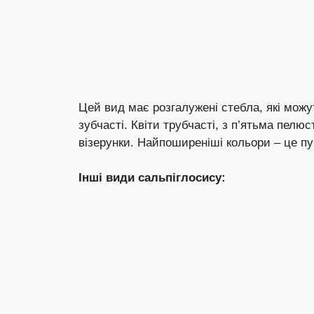
Цей вид має розгалужені стебла, які можу
зубчасті. Квіти трубчасті, з п’ятьма пелю
візерунки. Найпоширеніші кольори – це пу
Інші види сальпіглосису: