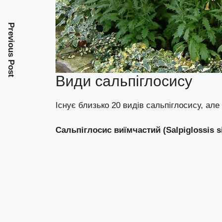
Previous Post
Види сальпіглосису
Існує близько 20 видів сальпіглосису, ал
Сальпіглосис виїмчастий (Salpiglossis s