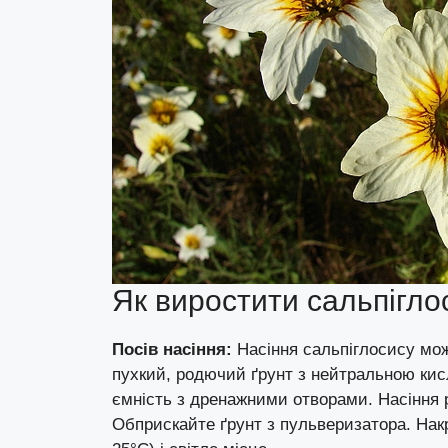
Як виростити сальпігло
Посів насіння:
Насіння сальпіглосису мож
пухкий, родючий ґрунт з нейтральною кис
ємність з дренажними отворами. Насіння р
Обприскайте ґрунт з пульверизатора. Накр