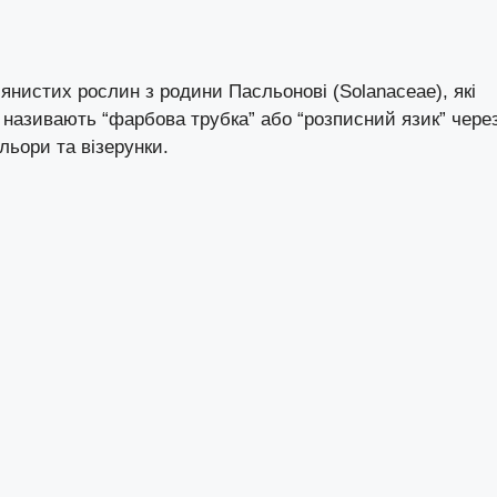
’янистих рослин з родини Пасльонові (Solanaceae), які
о називають “фарбова трубка” або “розписний язик” чере
ольори та візерунки.