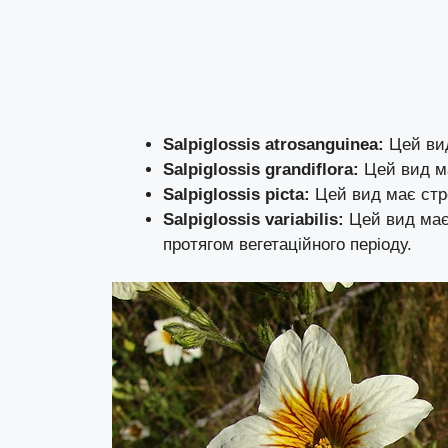
Salpiglossis atrosanguinea:
Цей вид
Salpiglossis grandiflora:
Цей вид має
Salpiglossis picta:
Цей вид має стро
Salpiglossis variabilis:
Цей вид має 
протягом вегетаційного періоду.