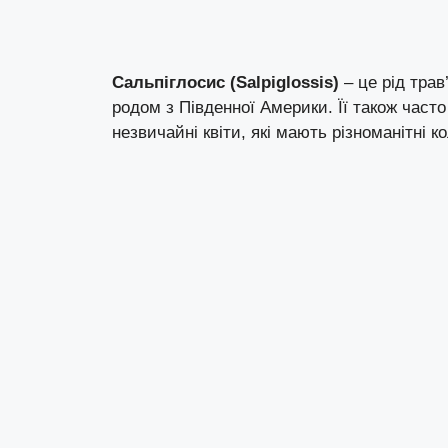
Сальпіглосис (Salpiglossis)
– це рід трав
родом з Південної Америки. Її також част
незвичайні квіти, які мають різноманітні к