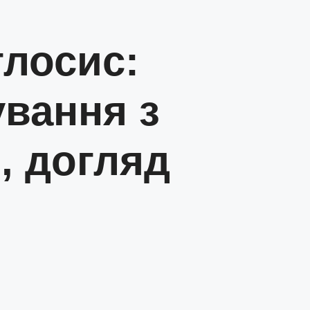
глосис:
вання з
, догляд