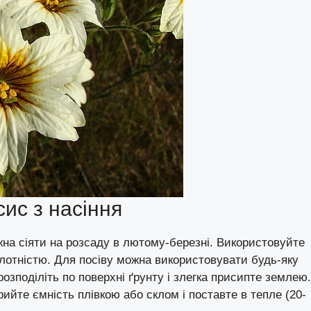
сис з насіння
на сіяти на розсаду в лютому-березні. Використовуйте
лотністю. Для посіву можна використовувати будь-яку
озподіліть по поверхні ґрунту і злегка присипте землею.
ийте ємність плівкою або склом і поставте в тепле (20-