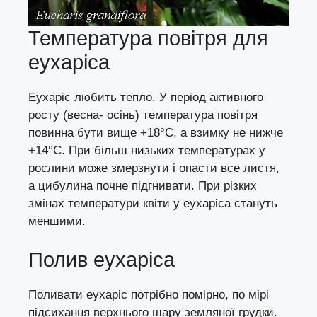
Температура повітря для
еухаріса
Еухаріс любить тепло. У період активного
росту (весна- осінь) температура повітря
повинна бути вище +18°C, а взимку не нижче
+14°C. При більш низьких температурах у
рослини може змерзнути і опасти все листя,
а цибулина почне підгнивати. При різких
змінах температури квіти у еухаріса стануть
меншими.
Полив еухаріса
Поливати еухаріс потрібно помірно, по мірі
підсихання верхнього шару земляної грудки.