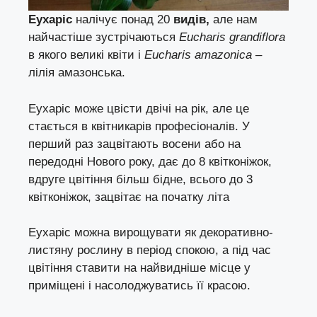
Еухаріс
налічує понад 20
видів,
але нам
найчастіше зустрічаються
Eucharis grandiflora
в якого великі квіти і
Eucharis amazoniса
–
лілія амазонська.
Еухаріс може цвісти двічі на рік, але це
стається в квітникарів професіоналів. У
перший раз зацвітають восени або на
передодні Нового року, дає до 8 квітконіжок,
вдруге цвітіння більш бідне, всього до 3
квітконіжок, зацвітає на початку літа
Еухаріс можна вирощувати як декоративно-
листяну рослину в період спокою, а під час
цвітіння ставити на найвидніше місце у
приміщені і насолоджуватись її красою.