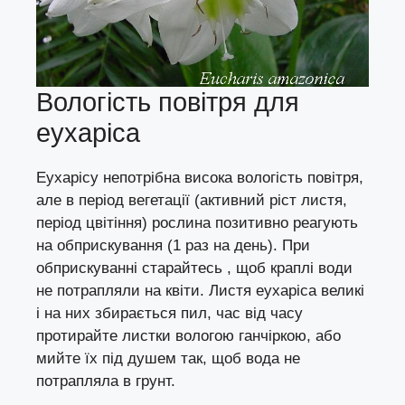
Вологість повітря для
еухаріса
Еухарісу непотрібна висока вологість повітря,
але в період вегетації (активний ріст листя,
період цвітіння) рослина позитивно реагують
на обприскування (1 раз на день). При
обприскуванні старайтесь , щоб краплі води
не потрапляли на квіти. Листя еухаріса великі
і на них збирається пил, час від часу
протирайте листки вологою ганчіркою, або
мийте їх під душем так, щоб вода не
потрапляла в грунт.