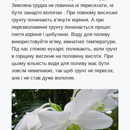
Земляна грудка не повинна ні пересихати, ні
бути занадто вологою . При повному висихані
грунту починають в’янути коріння. А при
перезволоженні грунту починається процес
гнитя коріння і цибулини. Воду для поливу
використовуйте м’яку, кімнатної температури.
Під час спокою еухаріс поливають, коли грунт
в горщику висохне на половину висоти. При
цьому кількість води для поливу має бути
зовсім невеликою, так щоб грунт не пересох,
але і не став дуже вологим.