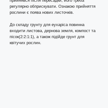
прийнявся після пересадки, його треба
регулярно обприскувати. Ознакою прийняття
рослини є поява нових листочків.
До складу грунту для еухаріса повинна
входити листова, дернова земля, компост та
пісок(2:2:1:1), а також підійде грунт для
квітучих рослин.