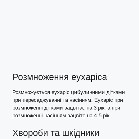
Розмноження еухаріса
Розмножується еухаріс
цибулинними дітками
при пересаджуванні та
насінням
. Еухаріс при
розмноженні дітками зацвітає на 3 рік, а при
розмноженні насінням зацвіте на 4-5 рік.
Хвороби та шкідники