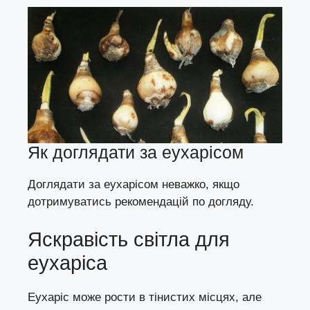
Як доглядати за еухарісом
Доглядати за еухарісом неважко, якщо
дотримуватись рекомендацій по догляду.
Яскравість світла для
еухаріса
Еухаріс може рости в тінистих місцях, але