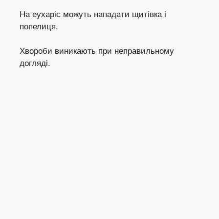
На еухаріс можуть нападати
щитівка
і
попелиця
.
Хвороби виникають при
неправильному
догляді
.