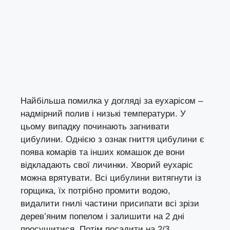
Найбільша помилка у догляді за еухарісом –
надмірний полив і низькі температури. У
цьому випадку починають загнивати
цибулини. Однією з ознак гниття цибулини є
поява комарів та інших комашок де вони
відкладають свої личинки. Хворий еухаріс
можна врятувати. Всі цибулини витягнути із
горщика, їх потрібно промити водою,
видалити гнилі частини присипати всі зрізи
дерев’яним попелом і залишити на 2 дні
просушитися. Потім посадити на 2/3