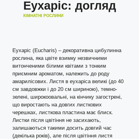
Еухаріс: догляд
КІМНАТНІ РОСЛИНИ
Еухаріс (Eucharis) – декоративна цибулинна
рослина, яка цвіте взимку незвичними
витонченими білими квітами з тонким
приємним ароматом, належить до роду
амарилісових. Листя в еухаріса великі (до 40
см завдовжки і до 20 см шириною), темно-
зелені, широкоовальні, на кінчику загострені,
що виростають на довгих листкових
черешках, листкова пластина має блиск.
Листки після цвітіння не засихають,
залишаються такими досить довгий час
(декілька років), але після цвітіння листя