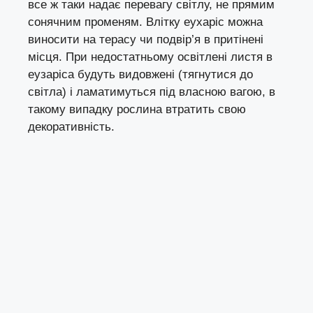
все ж таки надає перевагу світлу, не прямим
сонячним променям. Влітку еухаріс можна
виносити на терасу чи подвір’я в притінені
місця. При недостатньому освітлені листя в
еузаріса будуть видовжені (тягнутися до
світла) і ламатимуться під власною вагою, в
такому випадку рослина втратить свою
декоративність.