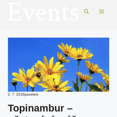
Přeskočit
na
Menu
obsah
2. 7. 2018
pavelets
Topinambur –