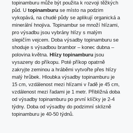
topinamburu může být použita k rozvoji těžkých
půd. U
topinamburu
se místo na podzim
vykopává, na chudé půdy se aplikují organická a
minerální hnojiva. Topinambur se množí hlízami,
pro výsadbu jsou vybrány hlízy s malým
slepičím vejcem. Doba výsadby topinamburu se
shoduje s výsadbou brambor – konec dubna –
polovina května.
Hlízy topinamburu
jsou
vysazeny do příkopu. Poté příkop opatrně
zakryjte zeminou a hráběmi vytvořte přes hlízy
malý hrůbek. Hloubka výsadby topinamburu je
15 cm, vzdálenost mezi hlízami v řadě je 45 cm,
vzdálenost mezi řadami je 1 metr. Přibližná doba
od výsadby topinamburu po první klíčky je 2-4
týdny. Doba od výsadby do podzimní sklizně
topinamburu je 40-50 týdnů.