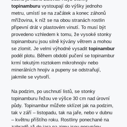
topinamburu
vystoupají do výšky jednoho
metru, umístí se na začátek a konec záhonů
mřížovina, k níž se na obou stranách rostlin
připevní drát v plastovém vinutí. To musí být
provedeno vzhledem k tomu, že vysoké stonky
topinamburu jsou silně kývány větrem a mohou
se zlomit. Je velmi výhodné vysadit
topinambur
podél plotu. Během období pučení se topinambur
krmí tekutým roztokem mikrohnojiv nebo
minerálních hnojiv a pupeny se odstraňují,
jakmile se vytvoří.
Na podzim, po uschnutí listů, se stonky
topinamburu řežou ve výšce 30 cm nad úrovní
půdy. Topinambur můžete sklízet jak na podzim,
tak v září – listopadu, tak na jaře, nebo v dubnu
– květnu příštího roku. Rostliny ponechané na
zahradě až do jara na zimu jsou posypány