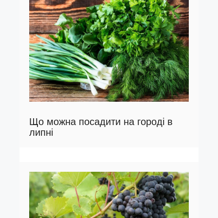
Що можна посадити на городі в
липні