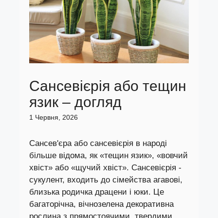
Сансевієрія або тещин
язик – догляд
1 Червня, 2026
Сансев'єра або сансевієрія в народі
більше відома, як «тещин язик», «вовчий
хвіст» або «щучий хвіст». Сансевієрія -
сукулент, входить до сімейства агавові,
близька родичка драцени і юки. Це
багаторічна, вічнозелена декоративна
рослина з прямостоячими, твердими,