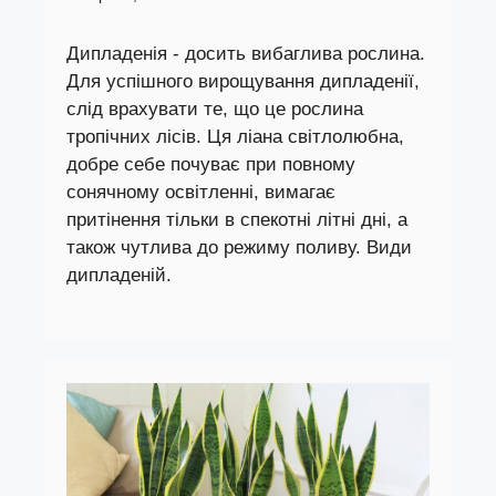
Дипладенія - досить вибаглива рослина.
Для успішного вирощування дипладенії,
слід врахувати те, що це рослина
тропічних лісів. Ця ліана світлолюбна,
добре себе почуває при повному
сонячному освітленні, вимагає
притінення тільки в спекотні літні дні, а
також чутлива до режиму поливу. Види
дипладеній.