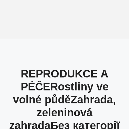
REPRODUKCE A
PÉČE
Rostliny ve
volné půdě
Zahrada,
zeleninová
zahrada
Без категорії