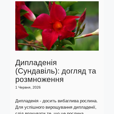
Дипладенія
(Сундавіль): догляд та
розмноження
1 Червня, 2026
Дипладенія - досить вибаглива рослина.
Для успішного вирощування дипладенії,
слід врахувати те, що це рослина