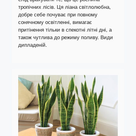
тропічних лісів. Ця ліана світлолюбна,
добре себе почуває при повному
сонячному освітленні, вимагає
притінення тільки в спекотні літні дні, а
також чутлива до режиму поливу. Види
дипладеній.