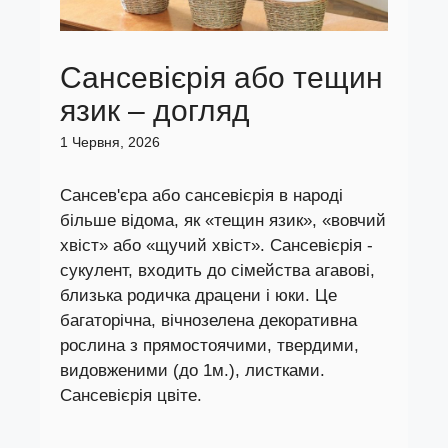
Сансевієрія або тещин
язик – догляд
1 Червня, 2026
Сансев'єра або сансевієрія в народі
більше відома, як «тещин язик», «вовчий
хвіст» або «щучий хвіст». Сансевієрія -
сукулент, входить до сімейства агавові,
близька родичка драцени і юки. Це
багаторічна, вічнозелена декоративна
рослина з прямостоячими, твердими,
видовженими (до 1м.), листками.
Сансевієрія цвіте.